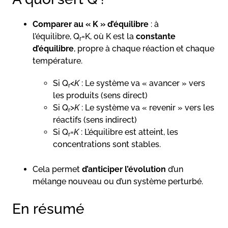
Comparer au « K » d’équilibre
: à
l’équilibre, Q
=K, où K est la
constante
r
d’équilibre
, propre à chaque réaction et chaque
température.
Si Q
<
K
: Le système va « avancer » vers
r
les produits (sens direct)
Si Q
>
K
: Le système va « revenir » vers les
r
réactifs (sens indirect)
Si Q
=
K
: L’équilibre est atteint, les
r
concentrations sont stables.
Cela permet
d’anticiper l’évolution
d’un
mélange nouveau ou d’un système perturbé.
En résumé