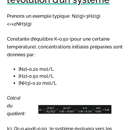
Prenons un exemple typique : N2(g)+3H2(g)
<=>2NH3(g)
Constante d’équilibre K=0,50 (pour une certaine
température), concentrations initiales préparées sont
données par :
[N2]=0.20 mol/L
[H2]=0.50 mol/L
[NH3]=0.10 mol/L
Calcul
du
quotient :
Ici, Qr=0.40<K=0.50 : le système évoluera vers les