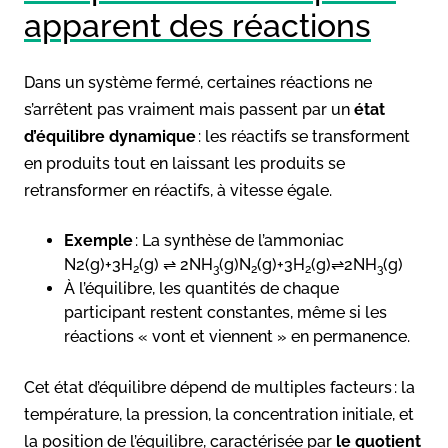
apparent des réactions
Dans un système fermé, certaines réactions ne
s’arrêtent pas vraiment mais passent par un
état
d’équilibre dynamique
: les réactifs se transforment
en produits tout en laissant les produits se
retransformer en réactifs, à vitesse égale.
Exemple
: La synthèse de l’ammoniac
N2(g)+3H
(g) ⇌ 2NH
(g)N
(g)+3H
(g)⇌2NH
(g)
2
3
2
2
3
À l’équilibre, les quantités de chaque
participant restent constantes, même si les
réactions « vont et viennent » en permanence.
Cet état d’équilibre dépend de multiples facteurs : la
température, la pression, la concentration initiale, et
la position de l’équilibre, caractérisée par
le quotient