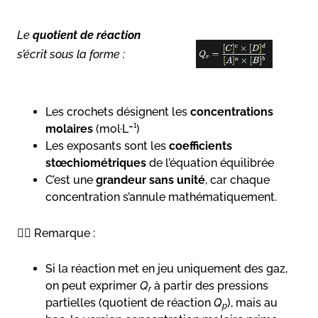
Le
quotient de réaction
s’écrit sous la forme :
Les crochets désignent les
concentrations
molaires
(mol·L⁻¹)
Les exposants sont les
coefficients
stœchiométriques
de l’équation équilibrée
C’est une
grandeur sans unité
, car chaque
concentration s’annule mathématiquement.
👉🏻 Remarque :
Si la réaction met en jeu uniquement des gaz,
on peut exprimer
Q
à partir des pressions
r
partielles (quotient de réaction
Q
), mais au
p