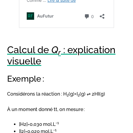
Calcul de
Q
: explication
r
visuelle
Exemple :
Considérons la réaction : H
(g)+I
(g) ⇌ 2HI(g)
2
2
À un moment donné tt, on mesure :
−1
[H2]=0,030 mol.L
−1
[I2]=0,020 mol.L