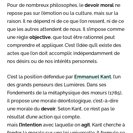
Pour de nombreux philosophes, le
devoir moral
ne
repose pas sur l’émotion ou la culture, mais sur la
raison. Il ne dépend ni de ce que l’on ressent, ni de ce
que les autres attendent de nous. Il s’impose comme
une règle
objective
, que tout être rationnel peut
comprendre et appliquer. C’est l’idée qu’il existe des
actes que l’on doit accomplir, indépendamment de
nos désirs ou de nos intérêts personnels.
C’est la position défendue par
Emmanuel Kant
, l’un
des grands penseurs des Lumières. Dans ses
Fondements de la métaphysique des mœurs (1785),
il propose une morale déontologique, c’est-à-dire
une morale du
devoir
. Selon Kant, ce n’est pas le
résultat d’une action qui compte,
mais
l’intention
avec laquelle on
agit
. Kant cherche à
fonder la morale sur une loi universelle. Il formule ce