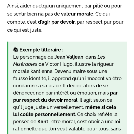
Ainsi, aider quelqu’un uniquement par pitié ou pour
se sentir bien n’a pas de
valeur morale
. Ce qui
compte, c’est
d’agir par devoir
, par respect pur pour
ce qui est juste.
📚 Exemple littéraire :
Le personnage de
Jean Valjean
, dans
Les
Misérables
de Victor Hugo, illustre la rigueur
morale kantienne. Devenu maire sous une
fausse identité, il apprend qu’un innocent va être
condamné à sa place. Il décide alors de se
dénoncer, non par intérêt ou émotion, mais
par
pur respect du devoir moral
. Il agit selon ce
qu’il juge juste universellement,
même si cela
lui coûte personnellement
. Ce choix reflète la
pensée de
Kant
: être moral, c’est obéir à une loi
rationnelle que l’on veut valable pour tous, sans