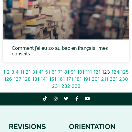
Comment j’ai eu 20 au bac en français : mes
conseils
1
2
3
4
11
21
31
41
51
61
71
81
91
101
111
121
123
124
125
126
127
128
131
141
151
161
171
181
191
201
211
221
230
231
232
233
RÉVISIONS
ORIENTATION