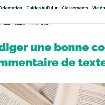
Orientation
Guides AuFutur
Classements
Vie é
usion de commentaire de texte ?
iger une bonne co
mmentaire de texte