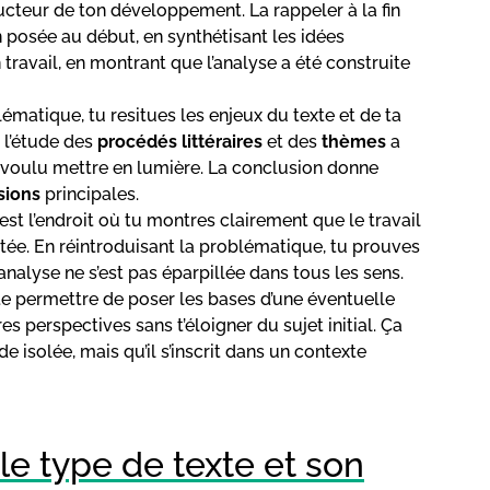
ducteur de ton développement. La rappeler à la fin
 posée au début, en synthétisant les idées
travail, en montrant que l’analyse a été construite
lématique, tu resitues les enjeux du texte et de ta
 l’étude des
procédés littéraires
et des
thèmes
a
s voulu mettre en lumière. La conclusion donne
sions
principales.
est l’endroit où tu montres clairement que le travail
ée. En réintroduisant la problématique, tu prouves
nalyse ne s’est pas éparpillée dans tous les sens.
te permettre de poser les bases d’une éventuelle
res perspectives sans t’éloigner du sujet initial. Ça
 isolée, mais qu’il s’inscrit dans un contexte
le type de texte et son