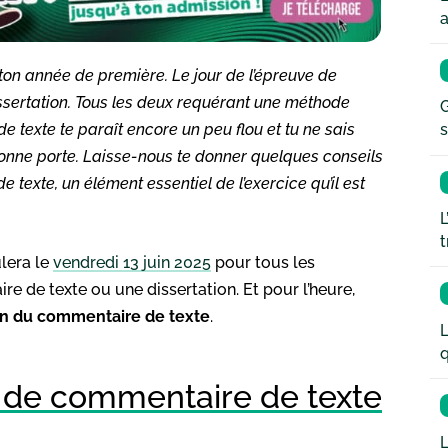
a
on année de première. Le jour de l’épreuve de
dissertation. Tous les deux requérant une méthode
G
e texte te paraît encore un peu flou et tu ne sais
s
onne porte. Laisse-nous te donner quelques conseils
texte, un élément essentiel de l’exercice qu’il est
L
t
lera le
vendredi 13 juin 2025
pour tous les
e de texte ou une dissertation. Et pour l’heure,
n du commentaire de texte
.
L
q
n de commentaire de texte
L