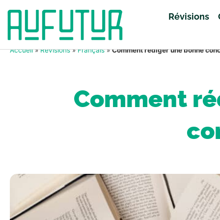
Révisions
Accueil
»
Révisions
»
Français
»
Comment rédiger une bonne concl
Comment réd
co