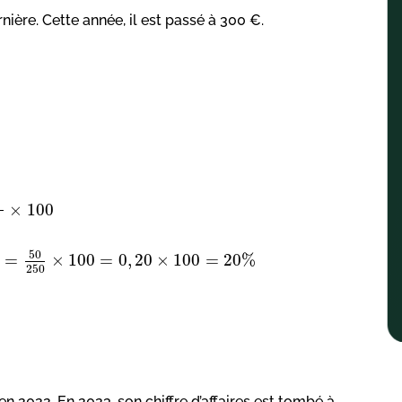
nière. Cette année, il est passé à 300 €.
×
100
50
=
×
100
=
0
,
20
×
100
=
20
%
250
en 2022. En 2023, son chiffre d’affaires est tombé à