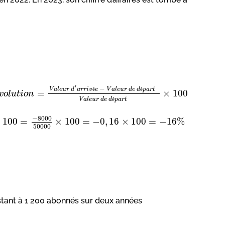
′
−
V
a
l
e
u
r
d
a
r
r
i
v
é
e
V
a
l
e
u
r
d
e
d
é
p
a
r
t
=
×
100
v
o
l
u
t
i
o
n
V
a
l
e
u
r
d
e
d
é
p
a
r
t
−
8
000
×
100
=
×
100
=
−
0
,
16
×
100
=
−
16
%
50
000
stant à 1 200 abonnés sur deux années