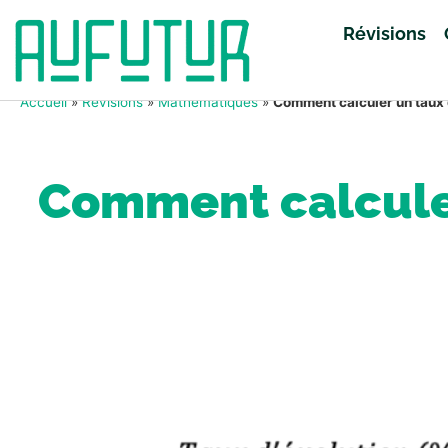
Révisions
Accueil
»
Révisions
»
Mathématiques
»
Comment calculer un taux 
Comment calculer