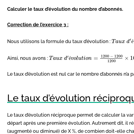
Calculer le taux d’évolution du nombre d’abonnés.
Correction de l’exercice 3 :
′
Nous utilisons la formule du taux d’évolution :
T
a
u
x
d
é
1
200
−
1
200
′
=
×
1
Ainsi, nous avons :
T
a
u
x
d
é
v
o
l
u
t
i
o
n
1
200
Le taux d’évolution est nul car le nombre d’abonnés n’a 
Le taux d’évolution réciproq
Le taux d’évolution réciproque permet de calculer la var
départ après une première évolution. Autrement dit, il ré
(augmenté ou diminué) de X %, de combien doit-elle chang