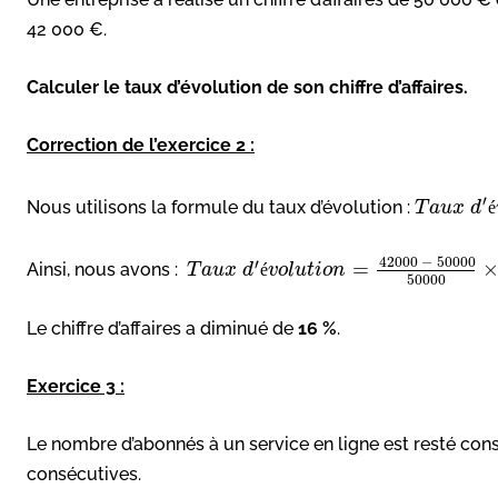
42 000 €.
Calculer le taux d’évolution de son chiffre d’affaires.
Correction de l’exercice 2 :
′
Nous utilisons la formule du taux d’évolution :
T
a
u
x
d
é
42
000
−
50
000
′
=
Ainsi, nous avons :
T
a
u
x
d
é
v
o
l
u
t
i
o
n
50
000
Le chiffre d’affaires a diminué de
16 %
.
Exercice 3 :
Le nombre d’abonnés à un service en ligne est resté con
consécutives.