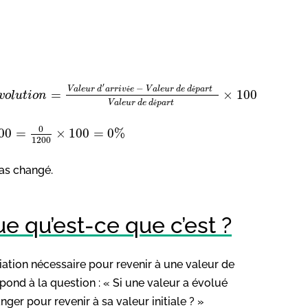
′
−
V
a
l
e
u
r
d
a
r
r
i
v
é
e
V
a
l
e
u
r
d
e
d
é
p
a
r
t
=
×
100
v
o
l
u
t
i
o
n
V
a
l
e
u
r
d
e
d
é
p
a
r
t
0
00
=
×
100
=
0
%
1
200
pas changé.
ue qu’est-ce que c’est ?
iation nécessaire pour revenir à une valeur de
pond à la question : « Si une valeur a évolué
er pour revenir à sa valeur initiale ? »