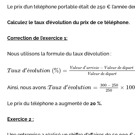
Le prix d’un téléphone portable était de 250 € l’année der
Calculez le taux d’évolution du prix de ce téléphone.
Correction de l’exercice 1:
Nous utilisons la formule du taux d’évolution :
′
−
V
a
l
e
u
r
d
a
r
r
i
v
é
e
V
a
l
e
u
r
d
e
d
é
p
a
r
t
′
(
%
)
=
T
a
u
x
d
é
v
o
l
u
t
i
o
n
V
a
l
e
u
r
d
e
d
é
p
a
r
t
300
−
250
′
=
×
100
Ainsi, nous avons :
T
a
u
x
d
é
v
o
l
u
t
i
o
n
250
Le prix du téléphone a augmenté de
20 %.
Exercice 2 :
Une entreprise a réalisé un chiffre d’affaires de 50 000 € 