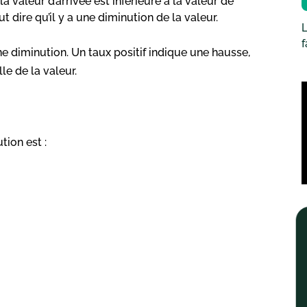
 la valeur d’arrivée est inférieure à la valeur de
ut dire qu’il y a une diminution de la valeur.
L
 diminution. Un taux positif indique une hausse,
le de la valeur.
tion est :