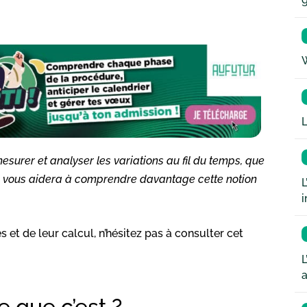
W
L
surer et analyser les variations au fil du temps, que
cle vous aidera à comprendre davantage cette notion
L
i
t de leur calcul, n’hésitez pas à consulter cet
L
a
e que c’est ?