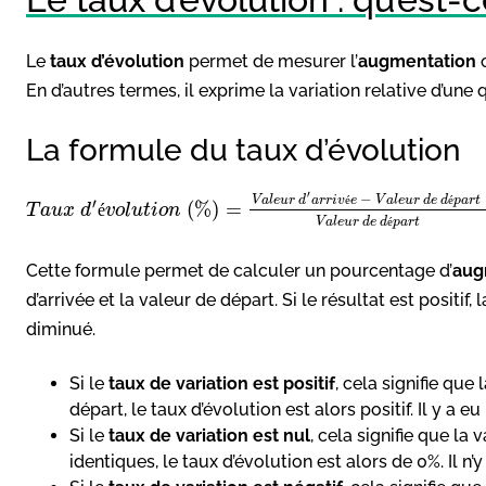
Le
taux d’évolution
permet de mesurer l’
augmentation
En d’autres termes, il exprime la variation relative d’une 
La formule du taux d’évolution
′
−
V
a
l
e
u
r
d
a
r
r
i
v
é
e
V
a
l
e
u
r
d
e
d
é
p
a
r
t
′
(
%
)
=
T
a
u
x
d
é
v
o
l
u
t
i
o
n
V
a
l
e
u
r
d
e
d
é
p
a
r
t
Cette formule permet de calculer un pourcentage d’
aug
d’arrivée et la valeur de départ. Si le résultat est positif, 
diminué.
Si le
taux de variation est positif
, cela signifie que
départ, le taux d’évolution est alors positif. Il y a 
Si le
taux de variation est nul
, cela signifie que la 
identiques, le taux d’évolution est alors de 0%. Il n’