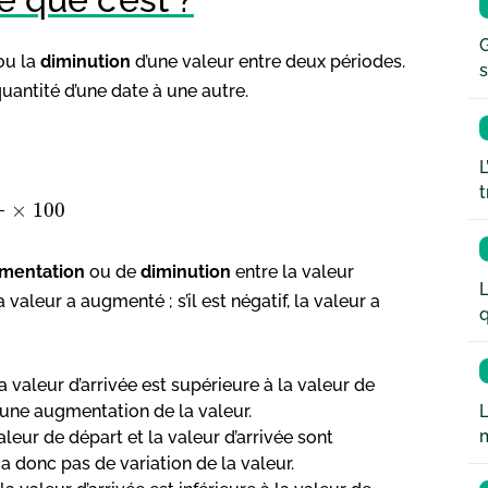
G
ou la
diminution
d’une valeur entre deux périodes.
s
quantité d’une date à une autre.
L
t
×
100
mentation
ou de
diminution
entre la valeur
L
la valeur a augmenté ; s’il est négatif, la valeur a
q
 la valeur d’arrivée est supérieure à la valeur de
L
eu une augmentation de la valeur.
valeur de départ et la valeur d’arrivée sont
y a donc pas de variation de la valeur.