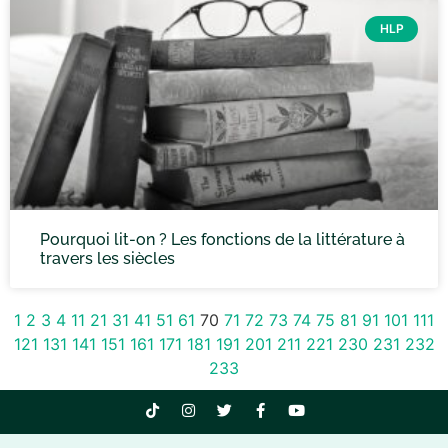
HLP
Pourquoi lit-on ? Les fonctions de la littérature à
travers les siècles
1
2
3
4
11
21
31
41
51
61
70
71
72
73
74
75
81
91
101
111
121
131
141
151
161
171
181
191
201
211
221
230
231
232
233