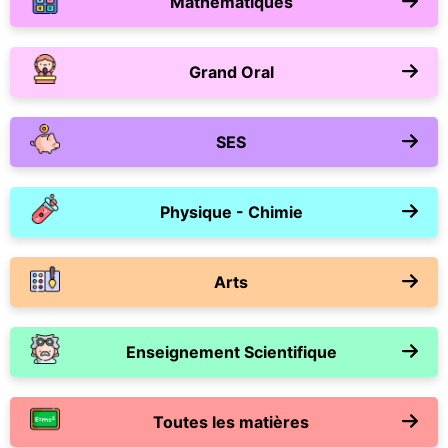
Mathématiques
Grand Oral
SES
Physique - Chimie
Arts
Enseignement Scientifique
Toutes les matières