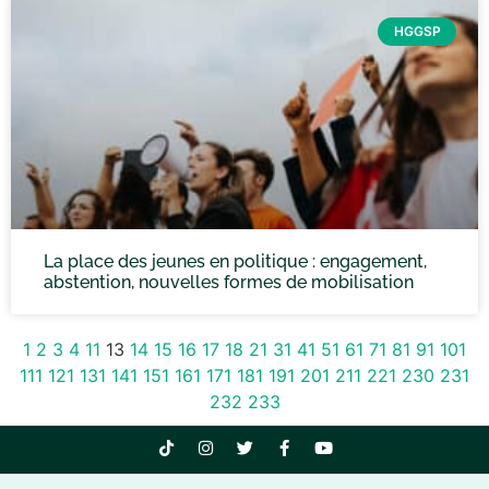
HGGSP
La place des jeunes en politique : engagement,
abstention, nouvelles formes de mobilisation
1
2
3
4
11
13
14
15
16
17
18
21
31
41
51
61
71
81
91
101
111
121
131
141
151
161
171
181
191
201
211
221
230
231
232
233