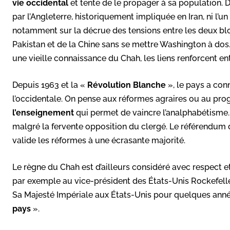
vie occidental
et tente de le propager à sa population. De
par l’Angleterre, historiquement impliquée en Iran, ni l’u
notamment sur la décrue des tensions entre les deux blo
Pakistan et de la Chine sans se mettre Washington à dos. 
une vieille connaissance du Chah, les liens renforcent ent
Depuis 1963 et la «
Révolution Blanche
», le pays a co
l’occidentale. On pense aux réformes agraires ou au p
l’enseignement
qui permet de vaincre l’analphabétisme
malgré la fervente opposition du clergé. Le référendum
valide les réformes à une écrasante majorité.
Le règne du Chah est d’ailleurs considéré avec respect 
par exemple au vice-président des États-Unis Rockefeller
Sa Majesté Impériale aux États-Unis pour quelques anné
pays
».