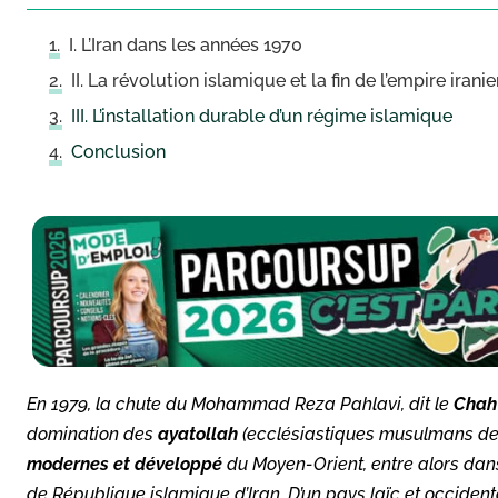
I. L’Iran dans les années 1970
II. La révolution islamique et la fin de l’empire irani
III. L’installation durable d’un régime islamique
Conclusion
En 1979, la chute du Mohammad Reza Pahlavi, dit le
Chah
domination des
ayatollah
(ecclésiastiques musulmans de 
modernes et développé
du Moyen-Orient, entre alors da
de République islamique d’Iran. D’un pays laïc et occident