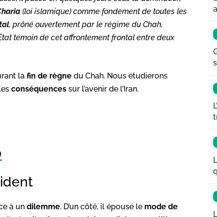
a
Charia
(loi islamique) comme fondement de toutes les
tal
, prôné ouvertement par le régime du Chah,
 État témoin de cet affrontement frontal entre deux
G
s
urant la
fin de règne
du Chah. Nous étudierons
 les
conséquences
sur l’avenir de l’Iran.
L
t
0
L
q
cident
ace à un
dilemme
. D’un côté, il épouse le
mode de
L