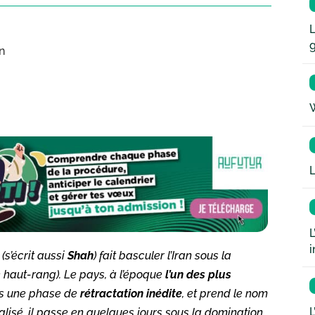
L
en
W
L
L
i
(s’écrit aussi
Shah
) fait basculer l’Iran sous la
haut-rang). Le pays, à l’époque
l’un des plus
ns une phase de
rétractation inédite
, et prend le nom
L
alisé, il passe en quelques jours sous la domination