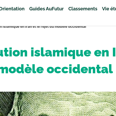
Orientation
Guides AuFutur
Classements
Vie é
ion islamique en Iran et le rejet du modèle occidental
lution islamique en I
modèle occidental