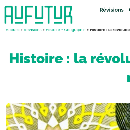
Révisions
Accueil
»
Révisions
»
Histoire - Géographie
»
Histoire : la révolut
Histoire : la révo