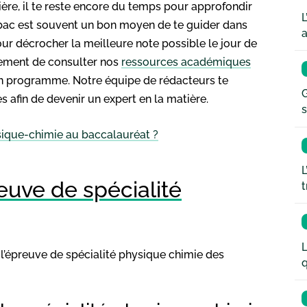
mière, il te reste encore du temps pour approfondir
L
u bac est souvent un bon moyen de te guider dans
a
our décrocher la meilleure note possible le jour de
lement de consulter nos
ressources académiques
on programme. Notre équipe de rédacteurs te
G
 afin de devenir un expert en la matière.
s
sique-chimie au baccalauréat ?
L
reuve de spécialité
t
L
 l’épreuve de spécialité physique chimie des
q