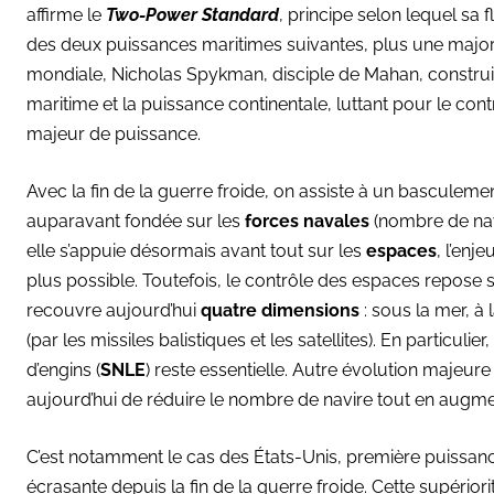
affirme le
Two-Power Standard
, principe selon lequel sa 
des deux puissances maritimes suivantes, plus une major
mondiale, Nicholas Spykman, disciple de Mahan, construit 
maritime et la puissance continentale, luttant pour le con
majeur de puissance.
Avec la fin de la guerre froide, on assiste à un basculeme
auparavant fondée sur les
forces navales
(nombre de navi
elle s’appuie désormais avant tout sur les
espaces
, l’enj
plus possible. Toutefois, le contrôle des espaces repose s
recouvre aujourd’hui
quatre dimensions
: sous la mer, à 
(par les missiles balistiques et les satellites). En particul
d’engins (
SNLE
) reste essentielle. Autre évolution majeur
aujourd’hui de réduire le nombre de navire tout en augme
C’est notamment le cas des États-Unis, première puissanc
écrasante depuis la fin de la guerre froide. Cette supério