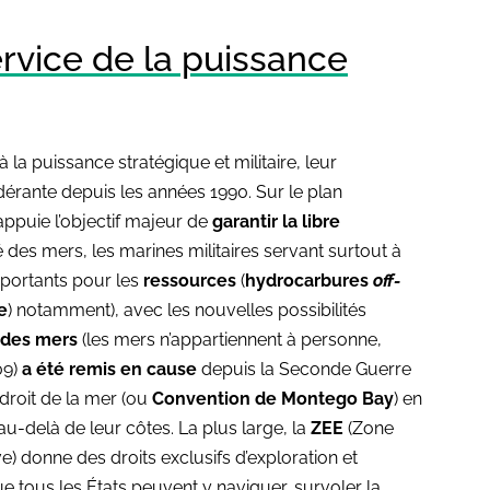
rvice de la puissance
 la puissance stratégique et militaire, leur
érante depuis les années 1990. Sur le plan
appuie l’objectif majeur de
garantir la libre
é des mers, les marines militaires servant surtout à
mportants pour les
ressources
(
hydrocarbures
off-
e
) notamment), avec les nouvelles possibilités
é des mers
(les mers n’appartiennent à personne,
09)
a été remis en cause
depuis la Seconde Guerre
 droit de la mer (ou
Convention de Montego Bay
) en
au-delà de leur côtes. La plus large, la
ZEE
(Zone
) donne des droits exclusifs d’exploration et
ue tous les États peuvent y naviguer, survoler la