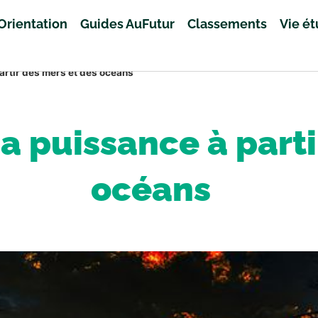
Orientation
Guides AuFutur
Classements
Vie é
artir des mers et des océans
sa puissance à parti
océans