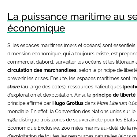
La puissance maritime au se
économique
Si les espaces maritimes (mers et océans) sont essentiels à
dimension économique, qui a toujours existé, est prépond
commercial d’abord, surveiller les océans et les littoraux 
circulation des marchandises,
selon le principe de libert
prévenir les crises. Ensuite, les espaces maritimes sont i
shore
(au large des côtes), ressources halieutiques (
pêch
d’exploration et d’exploitation. Ainsi, le
principe de libert
principe affirmé par
Hugo Grotius
dans
Mare Liberum
(16
mondiale. En effet, la Convention des Nations unies sur le
1982 distingue trois zones de souveraineté pour les États 
Économique Exclusive, 200 miles marins au-delà de la rive
d’exploitation de toutes les ressources naturelles (alors q