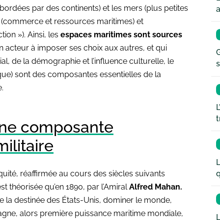
ordées par des continents) et les mers (plus petites
a
(commerce et ressources maritimes) et
tion »). Ainsi, les
espaces maritimes sont sources
n acteur à imposer ses choix aux autres, et qui
G
ial, de la démographie et l’influence culturelle, le
s
ique) sont des composantes essentielles de la
.
L
t
 une composante
ilitaire
L
q
iquité, réaffirmée au cours des siècles suivants
st théorisée qu’en 1890, par l’Amiral
Alfred Mahan.
que la destinée des États-Unis, dominer le monde,
tagne, alors première puissance maritime mondiale,
L