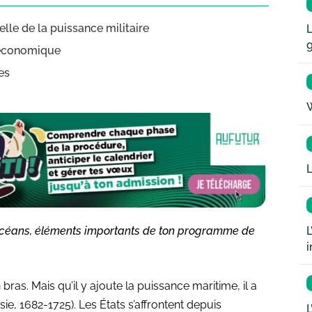
le de la puissance militaire
L
 économique
es
W
L
L
es océans, éléments importants de ton programme de
i
 bras. Mais qu’il y ajoute la puissance maritime, il a
e, 1682-1725). Les États s’affrontent depuis
L