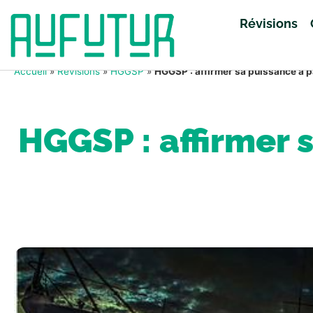
Révisions
Accueil
»
Révisions
»
HGGSP
»
HGGSP : affirmer sa puissance à p
HGGSP : affirmer 