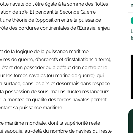
flotte navale doit être égale à la somme des flottes
ation de 10%. Et pendant la Seconde Guerre
une théorie de l’opposition entre la puissance
trôle des bordures continentales de l’Eurasie, enjeu
L
nt de la logique de la puissance maritime :
res de guerre, d’aéronefs et d’installations à terre),
eu étant d’en posséder ou à défaut d’en contrôler le
ur les forces navales (ou marine de guerre), qui
la surface, dans les airs et désormais dans l’espace
ier, la possession de sous-marins nucléaires lanceurs
e : la montée en qualité des forces navales permet
ntant sa puissance maritime.
e maritime mondiale, dont la supériorité reste
rité s’appuie, au-delà du nombre de navires qui reste