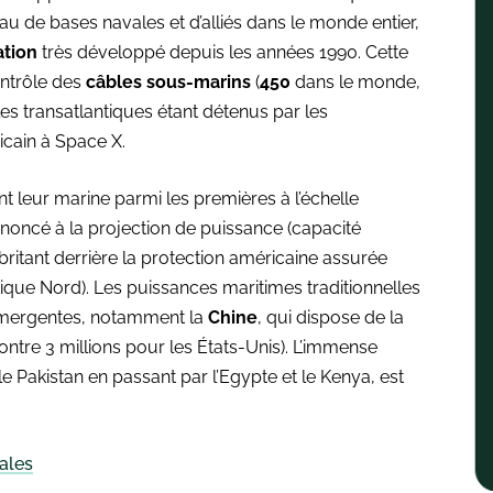
au de bases navales et d’alliés dans le monde entier,
ation
très développé depuis les années 1990. Cette
ontrôle des
câbles sous-marins
(
450
dans le monde,
s transatlantiques étant détenus par les
ricain à Space X.
 leur marine parmi les premières à l’échelle
noncé à la projection de puissance (capacité
abritant derrière la protection américaine assurée
ntique Nord). Les puissances maritimes traditionnelles
émergentes, notamment la
Chine
, qui dispose de la
contre 3 millions pour les États-Unis). L’immense
e Pakistan en passant par l’Egypte et le Kenya, est
ales