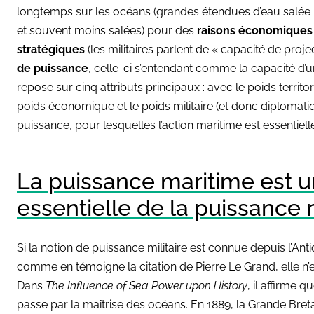
longtemps sur les océans (grandes étendues d’eau salée b
et souvent moins salées) pour des
raisons économiques
stratégiques
(les militaires parlent de « capacité de projec
de puissance
, celle-ci s’entendant comme la capacité d’u
repose sur cinq attributs principaux : avec le poids territor
poids économique et le poids militaire (et donc diplomat
puissance, pour lesquelles l’action maritime est essentielle
La puissance maritime est
essentielle de la puissance m
Si la notion de puissance militaire est connue depuis l’Ant
comme en témoigne la citation de Pierre Le Grand, elle n’e
Dans
The Influence of Sea Power upon History
, il affirme 
passe par la maîtrise des océans. En 1889, la Grande Bre