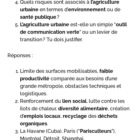
Quels risques sont associés à
l’agriculture
urbaine
en termes d’
environnement
ou de
santé publique
?
L’agriculture urbaine
est-elle un simple “
outil
de communication verte
” ou un levier de
transition ? Tu dois justifier.
Réponses :
Limite des surfaces mobilisables,
faible
productivité
comparée aux besoins d’une
grande métropole, obstacles techniques et
logistiques.
Renforcement du
lien social
, lutte contre les
îlots de chaleur,
diversité alimentaire
, création
d’
emplois locaux
,
recyclage
des
déchets
organiques
.
La Havane (Cuba), Paris (“
Parisculteurs
”),
Montréal, Détroit, Shanghai.