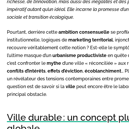
richesse, de l’innovation, mais aussi des inégalités et des
impératif autant qu’un idéal. Elle incarne la promesse d’u
sociale et transition écologique.
Pourtant, derrière cette
ambition consensuelle
se profi
institutionnelle, logiques de
marketing territorial
, injon
recouvre véritablement cette notion ? Est-elle le symp
l’ultime masque d’un
urbanisme productiviste
en quête
c’est confronter
le
mythe
d’une ville
« réconciliée »
aux 
conflits d’intérêts
,
effets d’éviction
,
écoblanchiment
… P
un révélateur des tensions contemporaines entre prom
question est de savoir si la
ville
peut encore être le labo
principal obstacle.
Ville durable : un concept pl
globale