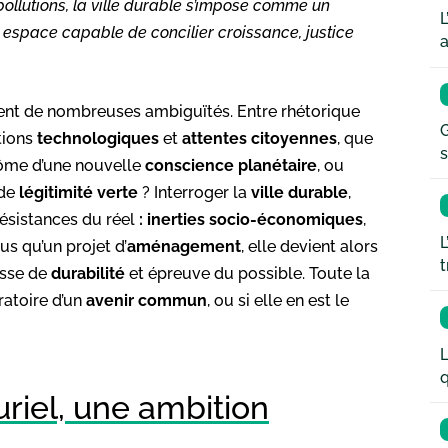
 pollutions, la ville durable s’impose comme un
L
n espace capable de concilier croissance, justice
a
lent de nombreuses ambiguïtés. Entre rhétorique
G
ctions
technologiques
et
attentes citoyennes
, que
s
tôme d’une nouvelle
conscience planétaire
, ou
 de
légitimité verte
? Interroger la
ville durable
,
résistances du réel
: inerties socio-économiques
,
L
lus qu’un projet d’
aménagement
, elle devient alors
t
esse de
durabilité
et épreuve du possible. Toute la
ratoire d’un
avenir commun
, ou si elle en est le
L
q
uriel, une ambition