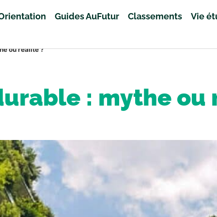
Orientation
Guides AuFutur
Classements
Vie é
he ou réalité ?
durable : mythe ou 