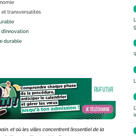
conomie
 et transversalités
L
durable
s d’innovation
le durable
W
L
L
i
ain, et où les villes concentrent l’essentiel de la