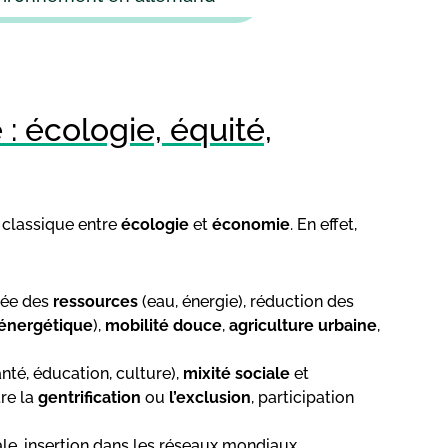
 : écologie, équité,
 classique entre
écologie
et
économie
. En effet,
née des
ressources
(eau, énergie), réduction des
é énergétique
),
mobilité douce
,
agriculture urbaine
,
nté, éducation, culture),
mixité sociale
et
tre la
gentrification
ou
l’exclusion
, participation
riale, insertion dans les réseaux mondiaux