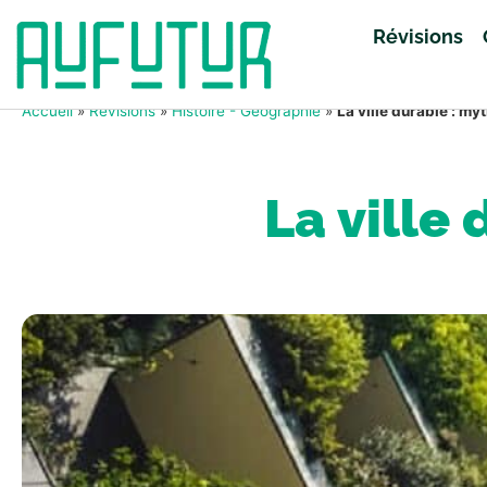
Révisions
Accueil
»
Révisions
»
Histoire - Géographie
»
La ville durable : myt
La ville 