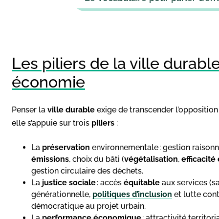
Les piliers de la ville durable
économie
Penser la
ville durable
exige de transcender l’opposition
elle s’appuie sur trois
piliers
:
La
préservation
environnementale : gestion raison
émissions
, choix du bâti (
végétalisation
,
efficacit
gestion circulaire des déchets.
La
justice sociale
: accès
équitable
aux services (sa
générationnelle,
politiques d’inclusion
et lutte con
démocratique au projet urbain.
La
performance économique
: attractivité territo