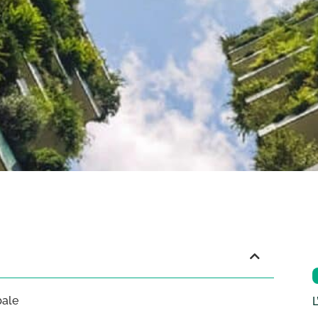
bale
L