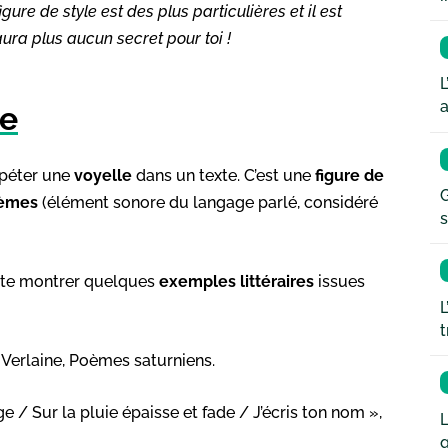
re de style est des plus particulières et il est
’aura plus aucun secret pour toi !
L
a
ce
épéter une
voyelle
dans un texte. C’est une
figure de
G
èmes
(élément sonore du langage parlé, considéré
s
a te montrer quelques
exemples littéraires
issues
L
t
 Verlaine, Poèmes saturniens.
 / Sur la pluie épaisse et fade / J’écris ton nom »,
L
q