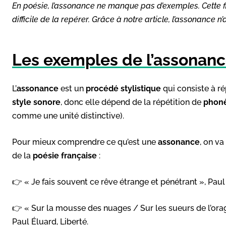
En poésie, l’assonance ne manque pas d’exemples. Cette figu
difficile de la repérer. Grâce à notre article, l’assonance n
Les exemples de l’assonan
L’
assonance
est un
procédé stylistique
qui consiste à r
style sonore
, donc elle dépend de la répétition de
phon
comme une unité distinctive).
Pour mieux comprendre ce qu’est une
assonance
, on v
de la
poésie française
:
👉 « Je fais souvent ce rêve étrange et pénétrant », Paul
👉 « Sur la mousse des nuages / Sur les sueurs de l’orage
Paul Éluard, Liberté.