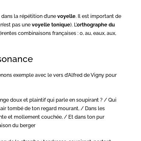
e dans la répétition d’une
voyelle
. Il est important de
n’est pas une
voyelle
tonique
). L’
orthographe du
érentes combinaisons françaises : o, au, eaux, aux,
ssonance
renons exemple avec le vers d’Alfred de Vigny pour
Ange doux et plaintif qui parle en soupirant ? / Qui
air tombé de ton regard mourant, / Dans les
ente et mollement couchée, / Et dans ton pur
maison du berger