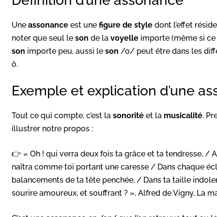
Définition d’une assonance
Une
assonance
est une
figure de style
dont l’effet résid
noter que seul le
son
de la
voyelle
importe (même si ce 
son
importe peu, aussi le
son
/o/ peut être dans les diff
ô.
Exemple et explication d’une a
Tout ce qui compte, c’est la
sonorité
et la
musicalité
. P
illustrer notre propos :
👉 « Oh ! qui verra deux fois ta grâce et ta tendresse, / 
naîtra comme toi portant une caresse / Dans chaque écl
balancements de ta tête penchée, / Dans ta taille indol
sourire amoureux, et souffrant ? », Alfred de Vigny, La 