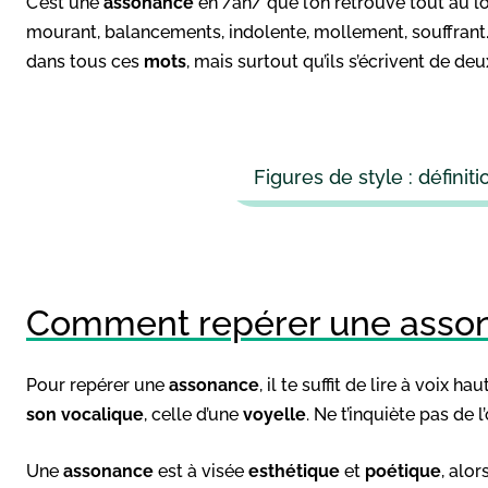
C’est une
assonance
en /an/ que l’on retrouve tout au l
mourant, balancements, indolente, mollement, souffran
dans tous ces
mots
, mais surtout qu’ils s’écrivent de deu
Figures de style : définit
Comment repérer une asso
Pour repérer une
assonance
, il te suffit de lire à voix haut
son vocalique
, celle d’une
voyelle
. Ne t’inquiète pas de 
Une
assonance
est à visée
esthétique
et
poétique
, alor