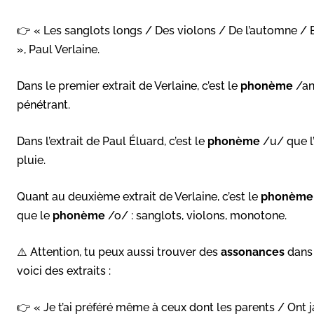
👉 « Les sanglots longs / Des violons / De l’automne 
», Paul Verlaine.
Dans le premier extrait de Verlaine, c’est le
phonème
/an/
pénétrant.
Dans l’extrait de Paul Éluard, c’est le
phonème
/u/ que l’
pluie.
Quant au deuxième extrait de Verlaine, c’est le
phonème
que le
phonème
/o/ : sanglots, violons, monotone.
⚠️ Attention, tu peux aussi trouver des
assonances
dans
voici des extraits :
👉 « Je t’ai préféré même à ceux dont les parents / Ont