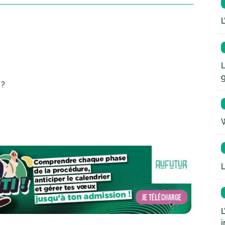
L
L
 ?
W
L
L
i