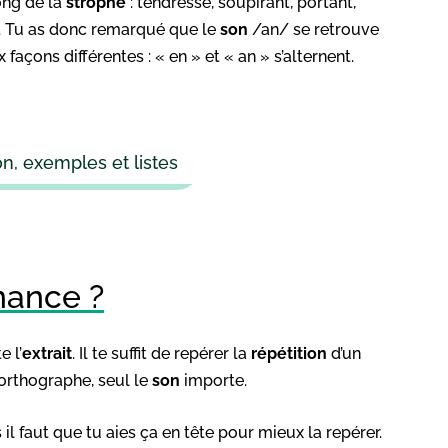
ong de la
strophe
: tendresse, soupirant, portant,
t. Tu as donc remarqué que le
son
/an/ se retrouve
x façons différentes : « en » et « an » s’alternent.
ion, exemples et listes
nance ?
e l’
extrait
. Il te suffit de repérer la
répétition
d’un
l’orthographe, seul le
son
importe.
s il faut que tu aies ça en tête pour mieux la repérer.