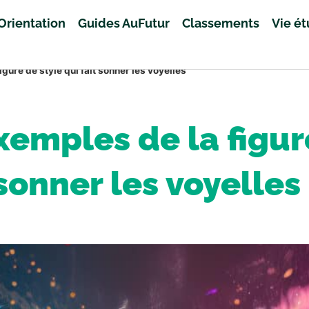
Orientation
Guides AuFutur
Classements
Vie é
gure de style qui fait sonner les voyelles
xemples de la figure
sonner les voyelles