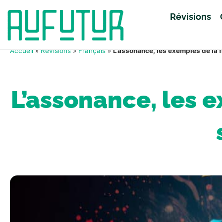
Révisions
Accueil
»
Révisions
»
Français
»
L’assonance, les exemples de la fi
L’assonance, les e