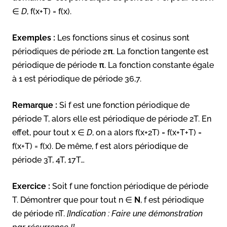
∈
D
, f(x+T) = f(x).
Exemples :
Les fonctions sinus et cosinus sont
périodiques de période 2π. La fonction tangente est
périodique de période π. La fonction constante égale
à 1 est périodique de période 36,7.
Remarque :
Si f est une fonction périodique de
période T, alors elle est périodique de période 2T. En
effet, pour tout x ∈
D
, on a alors f(x+2T) = f(x+T+T) =
f(x+T) = f(x). De même, f est alors périodique de
période 3T, 4T, 17T…
Exercice :
Soit f une fonction périodique de période
T. Démontrer que pour tout n ∈
N
, f est périodique
de période nT.
[Indication : Faire une démonstration