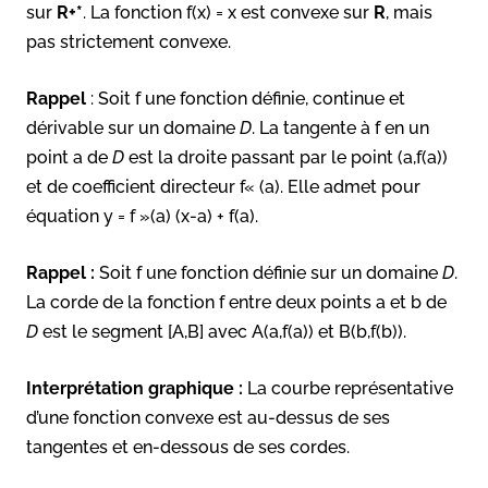
sur
R+*
. La fonction f(x) = x est convexe sur
R
, mais
pas strictement convexe.
Rappel
: Soit f une fonction définie, continue et
dérivable sur un domaine
D
. La tangente à f en un
point a de
D
est la droite passant par le point (a,f(a))
et de coefficient directeur f« (a). Elle admet pour
équation y = f »(a) (x-a) + f(a).
Rappel :
Soit f une fonction définie sur un domaine
D
.
La corde de la fonction f entre deux points a et b de
D
est le segment [A,B] avec A(a,f(a)) et B(b,f(b)).
Interprétation graphique :
La courbe représentative
d’une fonction convexe est au-dessus de ses
tangentes et en-dessous de ses cordes.