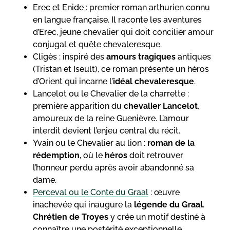
Erec et Enide : premier roman arthurien connu
en langue française. Il raconte les aventures
d’Erec, jeune chevalier qui doit concilier amour
conjugal et quête chevaleresque.
Cligès : inspiré des
amours tragiques
antiques
(Tristan et Iseult), ce roman présente un héros
d’Orient qui incarne l’
idéal chevaleresque
.
Lancelot ou le Chevalier de la charrette :
première apparition du
chevalier Lancelot
,
amoureux de la reine Guenièvre. L’amour
interdit devient l’enjeu central du récit.
Yvain ou le Chevalier au lion :
roman de la
rédemption
, où le
héros
doit retrouver
l’honneur perdu après avoir abandonné sa
dame.
Perceval ou le Conte du Graal
: œuvre
inachevée qui inaugure la
légende du Graal
.
Chrétien de Troyes
y crée un motif destiné à
connaître une postérité exceptionnelle.