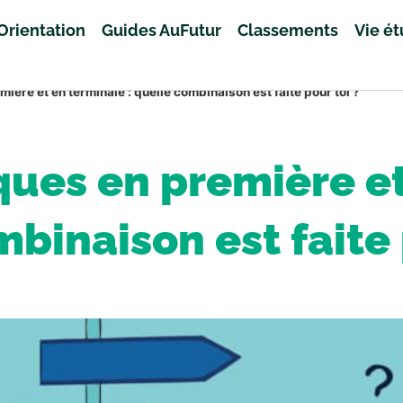
Orientation
Guides AuFutur
Classements
Vie é
ère et en terminale : quelle combinaison est faite pour toi ?
ues en première et 
binaison est faite 