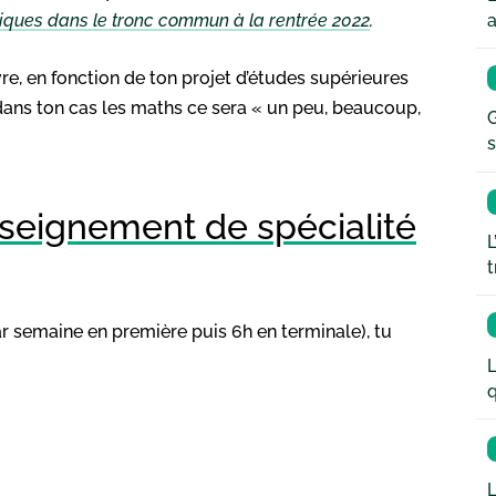
a
ques dans le tronc commun à la rentrée 2022
.
vre, en fonction de ton projet d’études supérieures
 dans ton cas les maths ce sera « un peu, beaucoup,
G
s
nseignement de spécialité
L
t
ar semaine en première puis 6h en terminale), tu
L
q
L