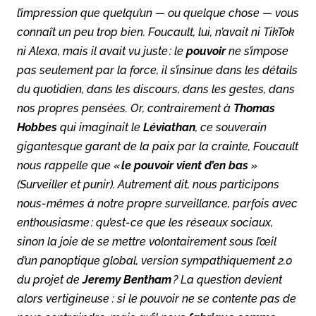
l’impression que quelqu’un — ou quelque chose — vous
connaît un peu trop bien. Foucault, lui, n’avait ni TikTok
ni Alexa, mais il avait vu juste : le
pouvoir
ne s’impose
pas seulement par la force, il s’insinue dans les détails
du quotidien, dans les discours, dans les gestes, dans
nos propres pensées. Or, contrairement à
Thomas
Hobbes
qui imaginait le
Léviathan
, ce souverain
gigantesque garant de la paix par la crainte, Foucault
nous rappelle que «
le pouvoir vient d’en bas
»
(Surveiller et punir). Autrement dit, nous participons
nous-mêmes à notre propre surveillance, parfois avec
enthousiasme : qu’est-ce que les réseaux sociaux,
sinon la joie de se mettre volontairement sous l’œil
d’un panoptique global, version sympathiquement 2.0
du projet de
Jeremy Bentham
? La question devient
alors vertigineuse : si le pouvoir ne se contente pas de