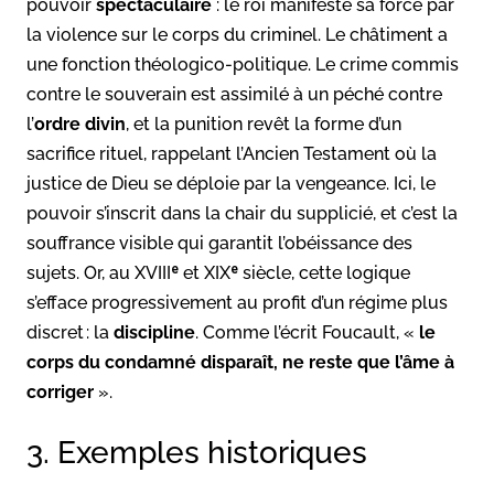
pouvoir
spectaculaire
: le roi manifeste sa force par
la violence sur le corps du criminel. Le châtiment a
une fonction théologico-politique. Le crime commis
contre le souverain est assimilé à un péché contre
l’
ordre divin
, et la punition revêt la forme d’un
sacrifice rituel, rappelant l’Ancien Testament où la
justice de Dieu se déploie par la vengeance. Ici, le
pouvoir s’inscrit dans la chair du supplicié, et c’est la
souffrance visible qui garantit l’obéissance des
sujets. Or, au XVIIIᵉ et XIXᵉ siècle, cette logique
s’efface progressivement au profit d’un régime plus
discret : la
discipline
. Comme l’écrit Foucault, «
le
corps du condamné disparaît, ne reste que l’âme à
corriger
».
3. Exemples historiques