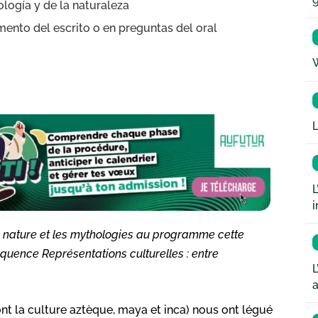
ología y de la naturaleza
ento del escrito o en preguntas del oral
W
L
L
i
r la nature et les mythologies au programme cette
quence Représentations culturelles : entre
L
a
t la culture aztèque, maya et inca) nous ont légué