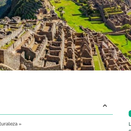
turaleza »
L