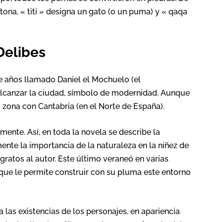
ona, « titi » designa un gato (o un puma) y « qaqa
Delibes
ce años llamado Daniel el Mochuelo (el
alcanzar la ciudad, símbolo de modernidad. Aunque
a zona con Cantabria (en el Norte de España).
ente. Así, en toda la novela se describe la
ente la importancia de la naturaleza en la niñez de
 gratos al autor. Este último veraneó en varias
 que le permite construir con su pluma este entorno
las existencias de los personajes, en apariencia