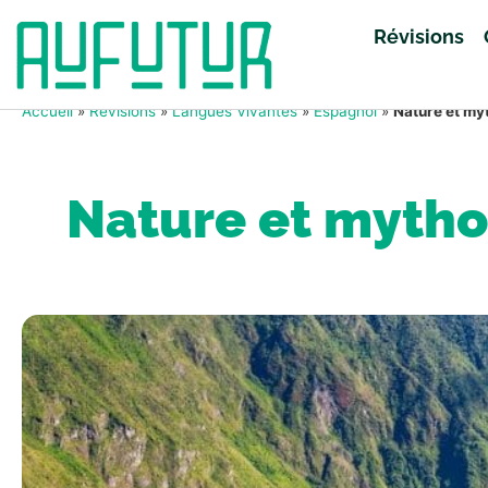
Révisions
Accueil
»
Révisions
»
Langues Vivantes
»
Espagnol
»
Nature et my
Nature et mytho