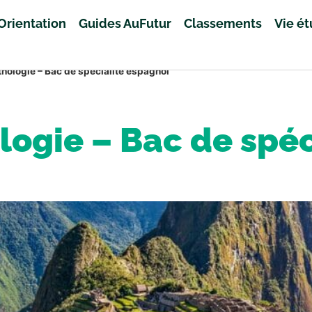
Orientation
Guides AuFutur
Classements
Vie é
thologie – Bac de spécialité espagnol
logie – Bac de spéc