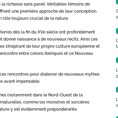
 la richesse sans pareil. Véritables témoins de
G
 offrent une première approche de leur conception
s
 rôle toujours crucial de la nature.
erres dès la fin du XVe siècle ont profondément
 donné naissance à de nouveaux récits. Ainsi ces
L
s s’inspirant de leur propre culture européenne et
t
rencontre entre colons ibériques et ce Nouveau
L
 ces rencontres pour élaborer de nouveaux mythes
q
ps avant impensable.
hes (notamment dans le Nord-Ouest de la
L
rnaturelles, comme les monstres et sorcières
 nature y est évidemment prépondérante.