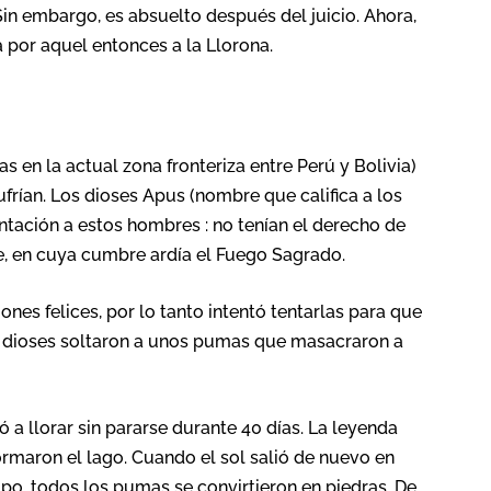
Sin embargo, es absuelto después del juicio. Ahora,
 por aquel entonces a la Llorona.
s en la actual zona fronteriza entre Perú y Bolivia)
sufrían. Los dioses Apus (nombre que califica a los
ntación a estos hombres : no tenían el derecho de
e, en cuya cumbre ardía el Fuego Sagrado.
nes felices, por lo tanto intentó tentarlas para que
os dioses soltaron a unos pumas que masacraron a
hó a llorar sin pararse durante 40 días. La leyenda
rmaron el lago. Cuando el sol salió de nuevo en
po, todos los pumas se convirtieron en piedras. De