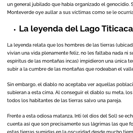
un general jubilado que había organizado el genocidio. 
Monteverde oye aullar a sus víctimas como se le ocurría
La leyenda del Lago Titicaca
La leyenda relata que los hombres de las tierras (ubicada
vivían una vida plenamente feliz, no les faltaba nada ni 
espíritus de las montañas incas) impidieron una única te
subir a la cumbre de las montañas que rodeaban el vall
Sin embargo, el diablo no aceptaba ver aquellas poblacio
subieran a esta cima. Al conseguir el diablo su meta, l
todos los habitantes de las tierras salvo una pareja.
Frente a esta odiosa matanza, Inti (el dios del Sol) se ec
cuenta así que son precisamente sus lágrimas las que fo
estas tierras sumidas en la oscuridad desde mucho tiem