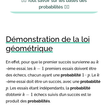
👉🏻 Tout savoir sur les bases des
probabilités 👈🏻
Démonstration de la loi
géométrique
En effet, pour que le premier succès survienne au
k
−
1
-ème essai, les
premiers essais doivent être
k
1
–
des échecs, chacun ayant une
probabilité
. Le
p
k
-ème essai doit être un succès, avec une
probabilité
. Les essais étant indépendants, la
probabilité
p
−
1
d’obtenir
échecs suivis d’un succès est le
k
produit des
probabilités
.