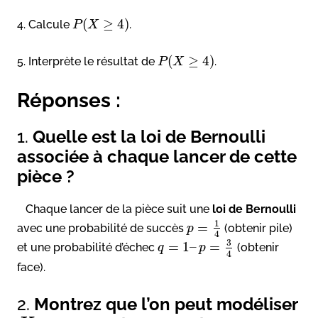
(
≥
4
)
4. Calcule
.
P
X
(
≥
4
)
5. Interprète le résultat de
.
P
X
Réponses :
1.
Quelle est la loi de Bernoulli
associée à chaque lancer de cette
pièce ?
Chaque lancer de la pièce suit une
loi de Bernoulli
1
=
avec une probabilité de succès
(obtenir pile)
p
4
3
=
1
–
=
et une probabilité d’échec
(obtenir
q
p
4
face).
2.
Montrez que l’on peut modéliser