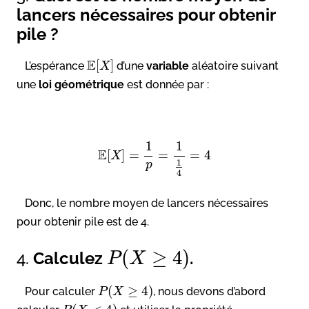
lancers nécessaires pour obtenir
pile ?
E
[
]
L’espérance
d’une
variable
aléatoire suivant
X
une
loi géométrique
est donnée par :
1
1
E
[
]
=
=
=
4
X
1
p
4
Donc, le nombre moyen de lancers nécessaires
pour obtenir pile est de 4.
(
≥
4
)
4.
Calculez
.
P
X
(
≥
4
)
Pour calculer
, nous devons d’abord
P
X