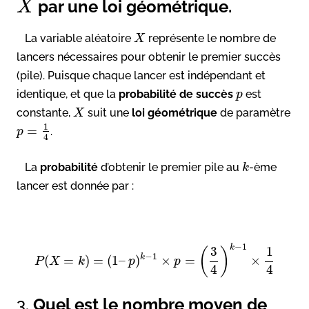
par une loi géométrique.
X
La variable aléatoire
représente le nombre de
X
lancers nécessaires pour obtenir le premier succès
(pile). Puisque chaque lancer est indépendant et
identique, et que la
probabilité de succès
est
p
constante,
suit une
loi géométrique
de paramètre
X
1
=
.
p
4
La
probabilité
d’obtenir le premier pile au
-ème
k
lancer est donnée par :
−
1
k
3
1
(
)
−
1
k
(
=
)
=
(
1
–
)
×
=
×
P
X
k
p
p
4
4
3.
Quel est le nombre moyen de