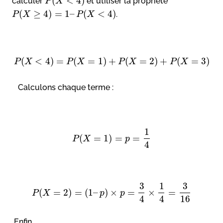
(
<
4
)
calculer
et utiliser la propriété
P
X
(
≥
4
)
=
1
–
(
<
4
)
.
P
X
P
X
(
<
4
)
=
(
=
1
)
+
(
=
2
)
+
(
=
3
)
P
X
P
X
P
X
P
X
Calculons chaque terme :
1
(
=
1
)
=
=
P
X
p
4
3
1
3
(
=
2
)
=
(
1
–
)
×
=
×
=
P
X
p
p
4
4
16
Enfin,