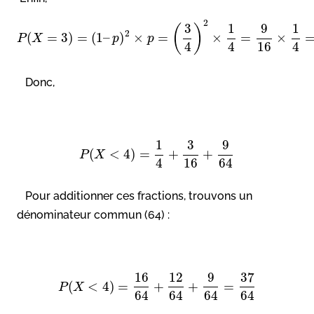
2
3
1
9
1
(
)
2
(
=
3
)
=
(
1
–
)
×
=
×
=
×
P
X
p
p
4
4
16
4
Donc,
1
3
9
(
<
4
)
=
+
+
P
X
4
16
64
Pour additionner ces fractions, trouvons un
dénominateur commun (64) :
16
12
9
37
(
<
4
)
=
+
+
=
P
X
64
64
64
64