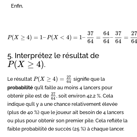
Enfin,
37
64
37
2
(
≥
4
)
=
1
–
(
<
4
)
=
1
–
=
–
=
P
X
P
X
64
64
64
6
5. Interprétez le résultat de
(
≥
4
)
.
P
X
27
(
≥
4
)
=
Le résultat
signifie que la
P
X
64
probabilité
qu’il faille au moins 4 lancers pour
27
obtenir pile est de
, soit environ 42,2 %. Cela
64
indique qu’il y a une chance relativement élevée
(plus de 40 %) que le joueur ait besoin de 4 lancers
ou plus pour obtenir son premier pile. Cela reflète la
faible probabilité de succès (25 %) à chaque lancer.