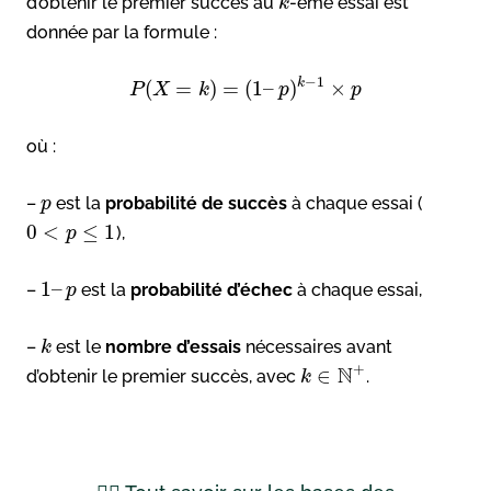
d’obtenir le premier succès au
-ème essai est
k
donnée par la formule :
−
1
k
(
=
)
=
(
1
–
)
×
P
X
k
p
p
où :
–
est la
probabilité de succès
à chaque essai (
p
0
<
≤
1
),
p
1
–
–
est la
probabilité d’échec
à chaque essai,
p
–
est le
nombre d’essais
nécessaires avant
k
+
N
∈
d’obtenir le premier succès, avec
.
k