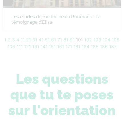
Les études de médecine en Roumanie : le
témoignage d’Elisa
1
2
3
4
11
21
31
41
51
61
71
81
91
101
102
103
104
105
106
111
121
131
141
151
161
171
181
184
185
186
187
Les questions
que tu te poses
sur l'orientation