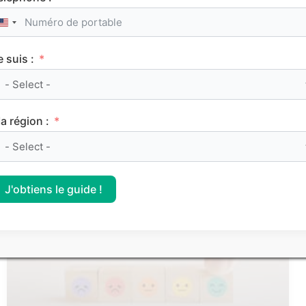
United States +1
e suis :
Le classement des meilleurs Sciences Po (IEP)
a région :
sur Parcoursup 2026
J'obtiens le guide !
CLASSEMENTS