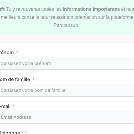
📩 Tu y retrouveras toutes les
informations importantes
et nos
meilleurs conseils pour réussir ton orientation sur la plateforme
Parcoursup !
LYCÉE
rénom
om de famille
L’emploi du temps en première (cours et
horaires)
-mail
CLASSEMENTS
éléphone :