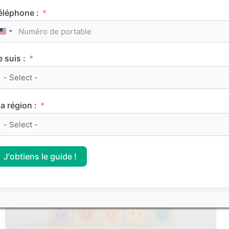
éléphone :
United States +1
e suis :
Le classement des meilleurs Sciences Po (IEP)
sur Parcoursup 2026
a région :
CLASSEMENTS
J'obtiens le guide !