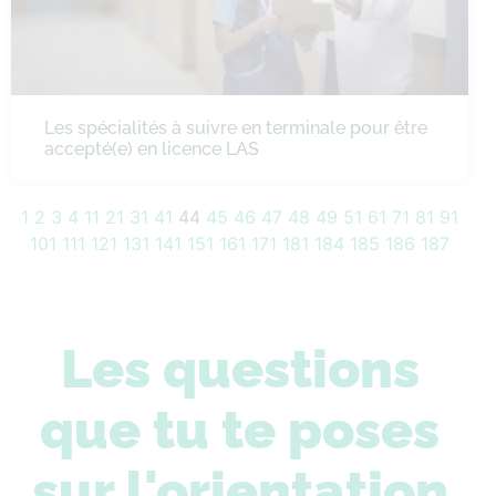
Les spécialités à suivre en terminale pour être
accepté(e) en licence LAS
1
2
3
4
11
21
31
41
44
45
46
47
48
49
51
61
71
81
91
101
111
121
131
141
151
161
171
181
184
185
186
187
Les questions
que tu te poses
sur l'orientation