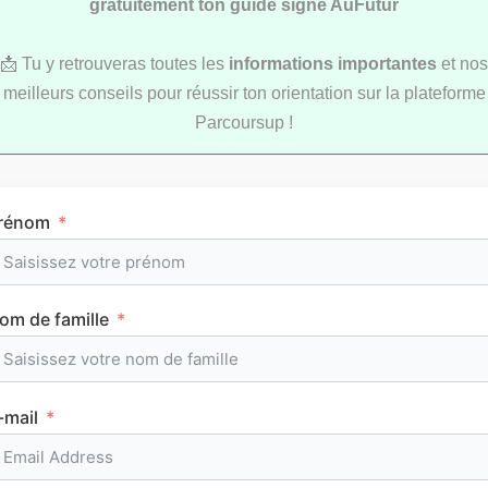
gratuitement ton guide signé AuFutur
📩 Tu y retrouveras toutes les
informations importantes
et nos
meilleurs conseils pour réussir ton orientation sur la plateforme
LYCÉE
Parcoursup !
rénom
om de famille
L’emploi du temps en première (cours et
horaires)
-mail
CLASSEMENTS