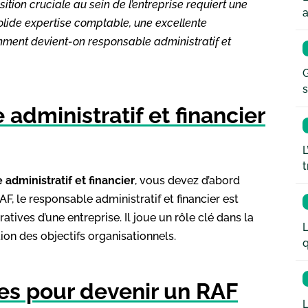
sition cruciale au sein de l’entreprise requiert une
a
olide expertise comptable, une excellente
omment devient-on responsable administratif et
G
s
administratif et financier
L
t
administratif et financier
, vous devez d’abord
 le responsable administratif et financier est
atives d’une entreprise. Il joue un rôle clé dans la
L
tion des objectifs organisationnels.
q
res pour devenir un RAF
L