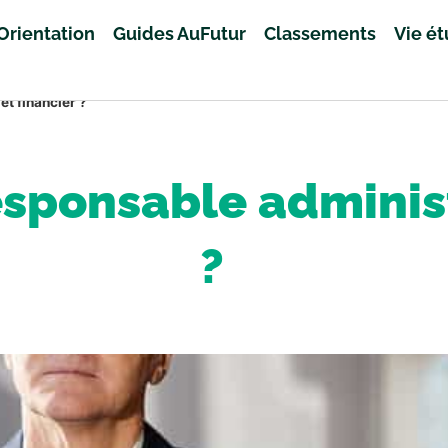
Orientation
Guides AuFutur
Classements
Vie é
et financier ?
sponsable administr
?