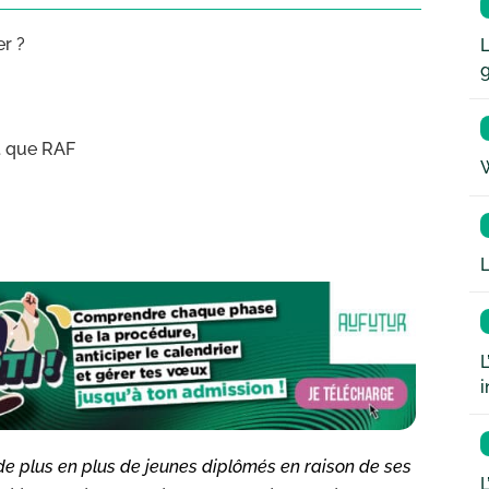
er ?
L
t que RAF
W
L
L
i
 de plus en plus de jeunes diplômés en raison de ses
L