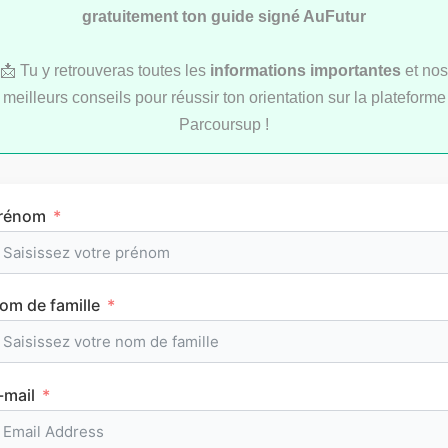
gratuitement ton guide signé AuFutur
📩 Tu y retrouveras toutes les
informations importantes
et nos
LYCÉE
meilleurs conseils pour réussir ton orientation sur la plateforme
Parcoursup !
rénom
L’emploi du temps en première (cours et
om de famille
horaires)
-mail
CLASSEMENTS