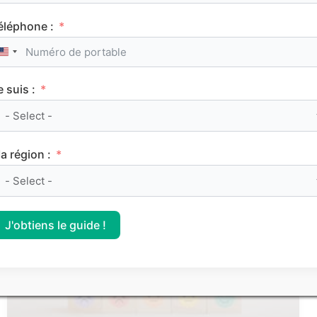
éléphone :
United States +1
e suis :
Le classement des meilleurs Sciences Po (IEP)
sur Parcoursup 2026
a région :
CLASSEMENTS
J'obtiens le guide !