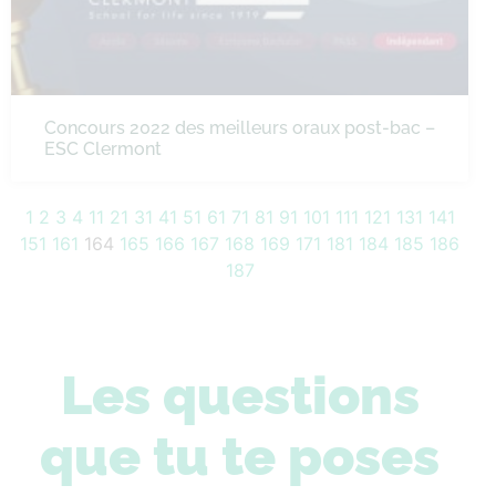
Concours 2022 des meilleurs oraux post-bac –
ESC Clermont
1
2
3
4
11
21
31
41
51
61
71
81
91
101
111
121
131
141
151
161
164
165
166
167
168
169
171
181
184
185
186
187
Les questions
que tu te poses