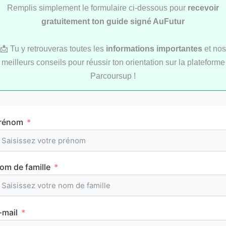
Remplis simplement le formulaire ci-dessous pour
recevoir
gratuitement ton guide signé AuFutur
LYCÉE
📩 Tu y retrouveras toutes les
informations importantes
et nos
meilleurs conseils pour réussir ton orientation sur la plateforme
Parcoursup !
rénom
L’emploi du temps en première (cours et
horaires)
om de famille
CLASSEMENTS
-mail