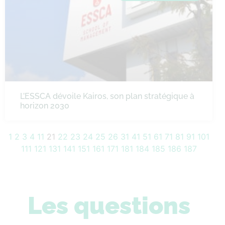
L’ESSCA dévoile Kairos, son plan stratégique à
horizon 2030
1
2
3
4
11
21
22
23
24
25
26
31
41
51
61
71
81
91
101
111
121
131
141
151
161
171
181
184
185
186
187
Les questions