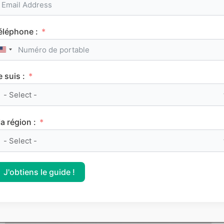
éléphone :
United States +1
e suis :
Le classement des meilleurs Sciences Po (IEP)
sur Parcoursup 2026
a région :
CLASSEMENTS
J'obtiens le guide !