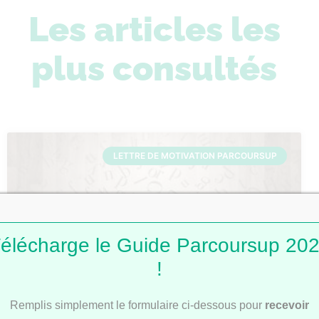
Les articles les
plus consultés
LETTRE DE MOTIVATION PARCOURSUP
élécharge le Guide Parcoursup 20
!
Lettres de motivation Parcoursup : 101
Remplis simplement le formulaire ci-dessous pour
recevoir
modèles pour t’inspirer