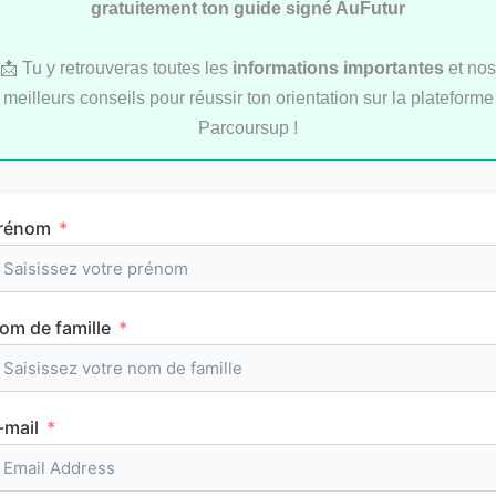
gratuitement ton guide signé AuFutur
📩 Tu y retrouveras toutes les
informations importantes
et nos
meilleurs conseils pour réussir ton orientation sur la plateforme
LYCÉE
Parcoursup !
rénom
L’emploi du temps en première (cours et
om de famille
horaires)
-mail
CLASSEMENTS