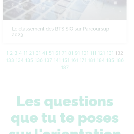
Le classement des BTS SIO sur Parcoursup
2023
1
2
3
4
11
21
31
41
51
61
71
81
91
101
111
121
131
132
133
134
135
136
137
141
151
161
171
181
184
185
186
187
Les questions
que tu te poses