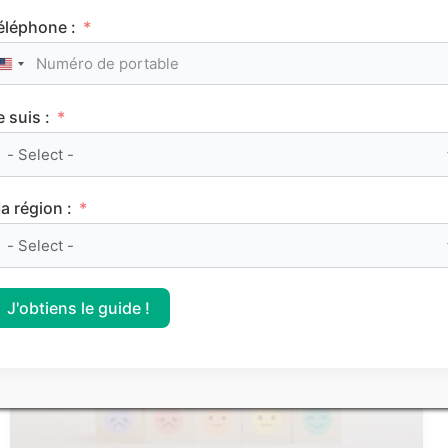
éléphone :
United States +1
e suis :
Le classement des meilleurs Sciences Po (IEP)
sur Parcoursup 2026
a région :
CLASSEMENTS
J'obtiens le guide !