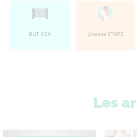
BUT GEA
Licence STAPS
Les ar