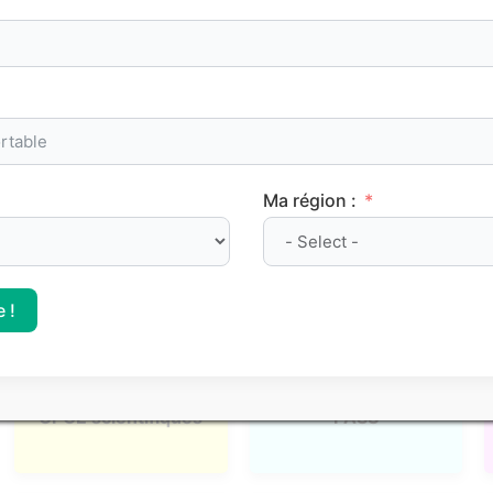
admission, nous proposons des
classements Parcoursup
ba
le positionnement des différentes
formations post-bac
.
l, mais elles apportent des repères concrets pour mieux si
Ma région :
 !
CPGE scientifiques
PASS