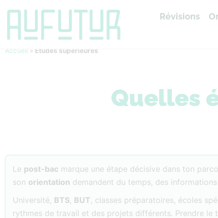
Révisions
Or
Accueil
»
Études supérieures
Quelles é
Le
post-bac
marque une étape décisive dans ton parcou
son
orientation
demandent du temps, des informations fia
Université,
BTS
,
BUT
, classes préparatoires, écoles sp
rythmes de travail et des projets différents. Prendre l