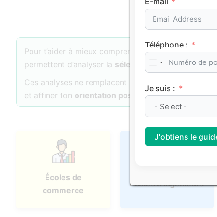
E-mail
Téléphone :
Pour t’aider à mieux comprendre les dynamiques d’
permettent d’analyser la
sélectivité
, l’
attractivité
et 
Ces analyses ne remplacent pas ton projet personne
Je suis :
et affiner ton
orientation post-bac
.
J'obtiens le guide
Écoles de
Écoles d'ingénieurs
commerce