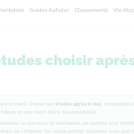
ientation
Guides AuFutur
Classements
Vie étu
tudes choisir après
rs scolaire. Choisir ses
études après le bac
, comprendre 
bles et une vision claire des possibilités.
écialisées ou parcours en alternance, les options sont nom
e temps de comparer les cursus permet d’avancer avec plus 