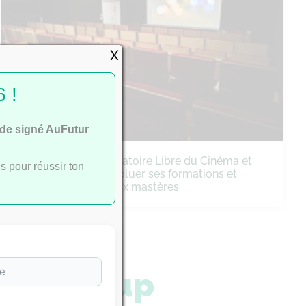
X
 !
ide signé AuFutur
Cinéma : le Conservatoire Libre du Cinéma et
s pour réussir ton
de la Fiction fait évoluer ses formations et
lance trois nouveaux mastères
arcoursup