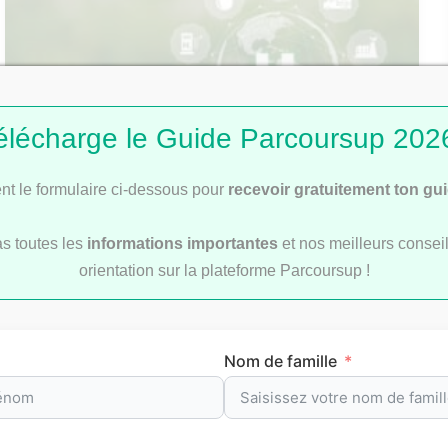
élécharge le Guide Parcoursup 2026
t le formulaire ci-dessous pour
recevoir gratuitement ton gu
Les métiers d’avenir dans les énergies
as toutes les
informations importantes
et nos meilleurs conseil
renouvelables
orientation sur la plateforme Parcoursup !
Nom de famille
nos classements P