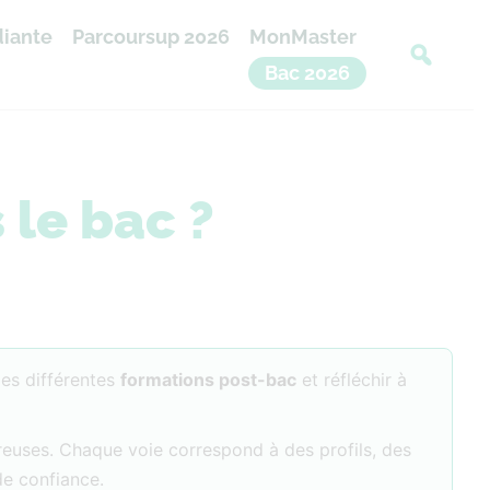
diante
Parcoursup 2026
MonMaster
Bac 2026
 le bac ?
les différentes
formations post-bac
et réfléchir à
breuses. Chaque voie correspond à des profils, des
de confiance.