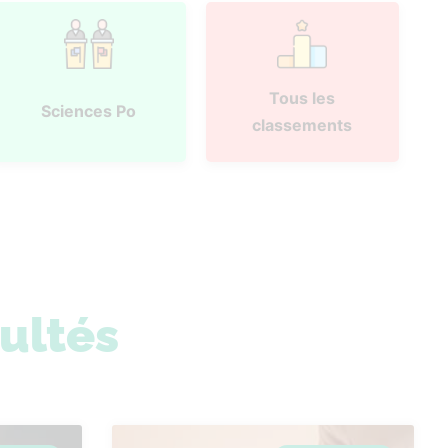
Tous les
Sciences Po
classements
sultés