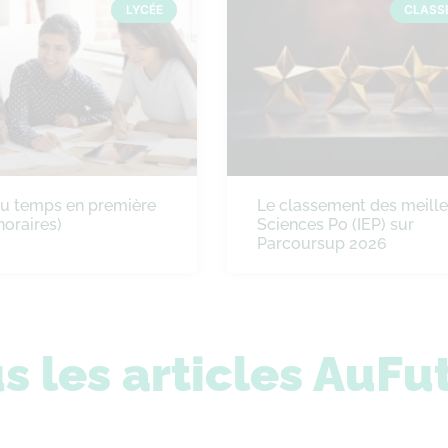
LYCÉE
CLASS
du temps en première
Le classement des meill
horaires)
Sciences Po (IEP) sur
Parcoursup 2026
s les articles AuFu