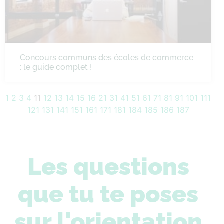
Concours communs des écoles de commerce
: le guide complet !
1
2
3
4
11
12
13
14
15
16
21
31
41
51
61
71
81
91
101
111
121
131
141
151
161
171
181
184
185
186
187
Les questions
que tu te poses
sur l'orientation