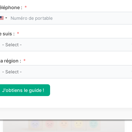
éléphone :
United States +1
e suis :
Le classement des meilleurs Sciences Po (IEP)
sur Parcoursup 2026
a région :
CLASSEMENTS
J'obtiens le guide !