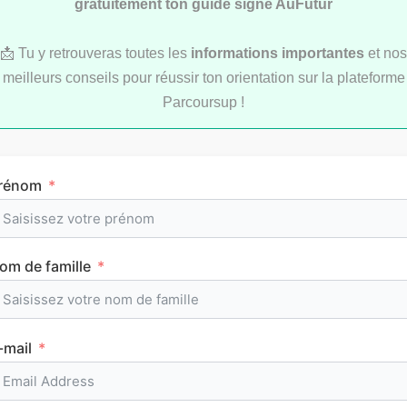
gratuitement ton guide signé AuFutur
📩 Tu y retrouveras toutes les
informations importantes
et nos
meilleurs conseils pour réussir ton orientation sur la plateforme
LYCÉE
Parcoursup !
rénom
om de famille
L’emploi du temps en première (cours et
horaires)
-mail
CLASSEMENTS