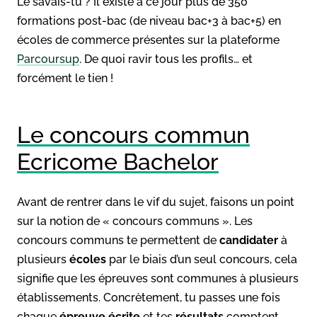
Le savais-tu ? Il existe à ce jour plus de 350
formations post-bac (de niveau bac+3 à bac+5) en
écoles de commerce présentes sur la plateforme
Parcoursup
. De quoi ravir tous les profils… et
forcément le tien !
Le concours commun
Ecricome Bachelor
Avant de rentrer dans le vif du sujet, faisons un point
sur la notion de « concours communs ». Les
concours communs te permettent de
candidater
à
plusieurs
écoles
par le biais d’un seul concours, cela
signifie que les épreuves sont communes à plusieurs
établissements. Concrètement, tu passes une fois
chaque
épreuve écrite
et tes
résultats
comptent