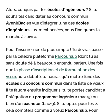
Alors, conquis par les
écoles d’ingénieurs
? Si tu
souhaites candidater au concours commun
AvenirBac
en vue d’intégrer l’une des
écoles
d’ingénieurs
sus-mentionnées, nous t’indiquons la
marche à suivre.
Pour t’inscrire, rien de plus simple ! Tu devras passer
par la célèbre plateforme
Parcoursup
(dont tu as
sans doute déjà beaucoup entendu parler). Une fois
que la
phase d’inscription et de formulation des
vœux
aura débuté, tu n’auras qu’à mettre l’une des
écoles
du
concours commun
dans ta liste de vœux.
Il te faudra ensuite indiquer si tu te portes candidat à
l’intégration du
programme ingénieur
(bac+5) ou
bien d’un
bachelor
(bac+3). Si tu optes pour les 2,
cela comptera comme 2 vœux
Parcoursup
. Pour