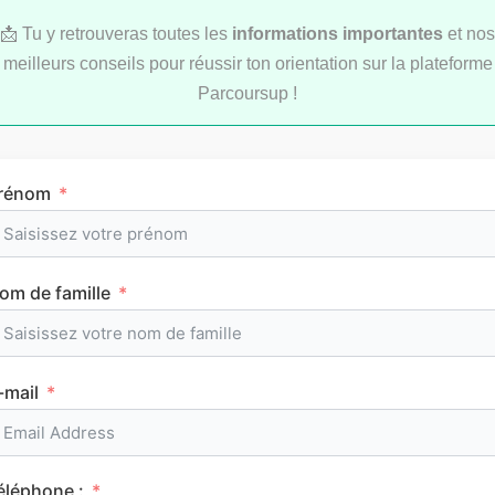
📩 Tu y retrouveras toutes les
informations importantes
et nos
meilleurs conseils pour réussir ton orientation sur la plateforme
Parcoursup !
LYCÉE
rénom
om de famille
L’emploi du temps en première (cours et
horaires)
-mail
CLASSEMENTS
éléphone :