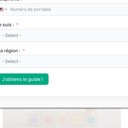
United States +1
e suis :
Le classement des meilleurs Sciences Po (IEP)
a région :
sur Parcoursup 2026
J'obtiens le guide !
CLASSEMENTS