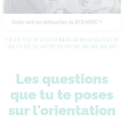
Quels sont les débouchés du BTS NDRC ?
1
2
3
4
11
21
31
41
51
61
63
64
65
66
67
68
71
81
91
101
111
121
131
141
151
161
171
181
184
185
186
187
Les questions
que tu te poses
sur l'orientation