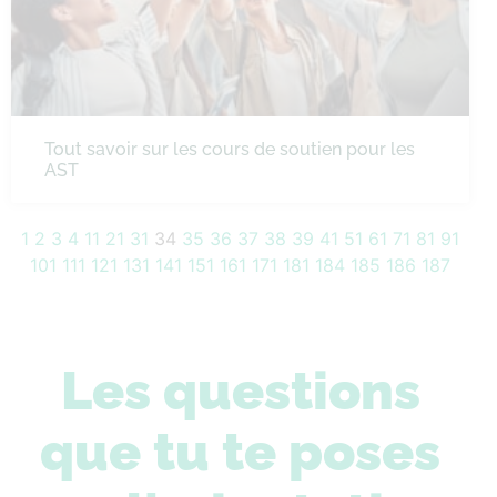
Tout savoir sur les cours de soutien pour les
AST
1
2
3
4
11
21
31
34
35
36
37
38
39
41
51
61
71
81
91
101
111
121
131
141
151
161
171
181
184
185
186
187
Les questions
que tu te poses