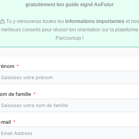
gratuitement ton guide signé AuFutur
📩 Tu y retrouveras toutes les
informations importantes
et nos
LYCÉE
meilleurs conseils pour réussir ton orientation sur la plateforme
Parcoursup !
rénom
L’emploi du temps en première (cours et
om de famille
horaires)
-mail
CLASSEMENTS