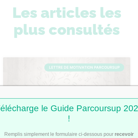
Les articles les
plus consultés
LETTRE DE MOTIVATION PARCOURSUP
élécharge le Guide Parcoursup 20
!
Lettres de motivation Parcoursup : 101
Remplis simplement le formulaire ci-dessous pour
recevoir
modèles pour t’inspirer