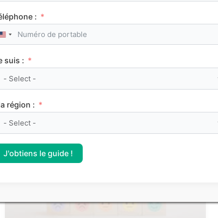
éléphone :
United States +1
e suis :
Le classement des meilleurs Sciences Po (IEP)
sur Parcoursup 2026
a région :
CLASSEMENTS
J'obtiens le guide !