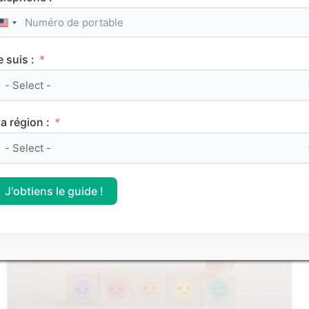
United States +1
e suis :
Le classement des meilleurs Sciences Po (IEP)
a région :
sur Parcoursup 2026
J'obtiens le guide !
CLASSEMENTS