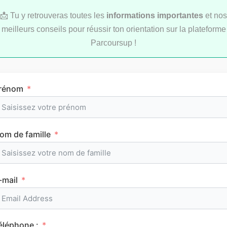
📩 Tu y retrouveras toutes les
informations importantes
et nos
meilleurs conseils pour réussir ton orientation sur la plateforme
Parcoursup !
LYCÉE
rénom
om de famille
L’emploi du temps en première (cours et
horaires)
-mail
CLASSEMENTS
éléphone :