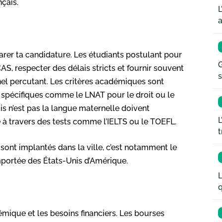
çais.
L
a
parer ta candidature. Les étudiants postulant pour
G
, respecter des délais stricts et fournir souvent
s
el percutant. Les critères académiques sont
 spécifiques comme le LNAT pour le droit ou le
s n’est pas la langue maternelle doivent
L
à travers des tests comme l’IELTS ou le TOEFL.
t
 sont implantés dans la ville, c’est notamment le
importée des États-Unis d’Amérique.
L
q
mique et les besoins financiers. Les bourses