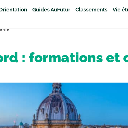
Orientation
Guides AuFutur
Classements
Vie é
a vie
rd : formations et 