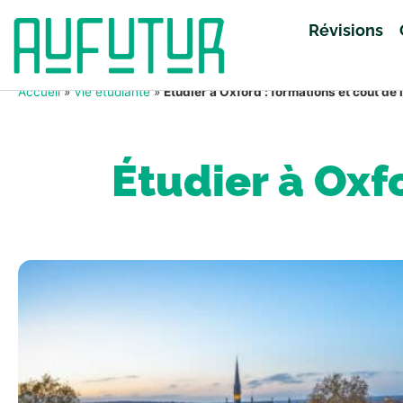
Révisions
Accueil
»
Vie étudiante
»
Étudier à Oxford : formations et coût de l
Étudier à Oxfo