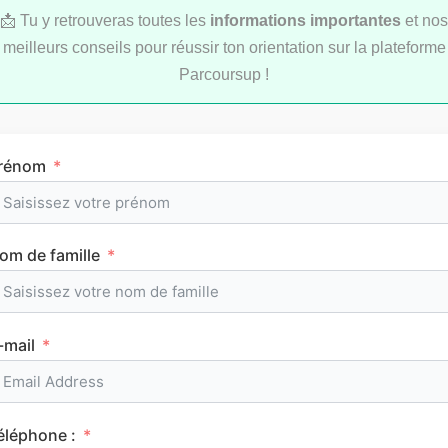
📩 Tu y retrouveras toutes les
informations importantes
et nos
meilleurs conseils pour réussir ton orientation sur la plateforme
Parcoursup !
LYCÉE
rénom
om de famille
L’emploi du temps en première (cours et
horaires)
-mail
CLASSEMENTS
éléphone :