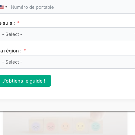
United States +1
e suis :
Le classement des meilleurs Sciences Po (IEP)
a région :
sur Parcoursup 2026
J'obtiens le guide !
CLASSEMENTS