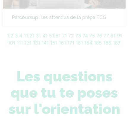
Parcoursup : les attendus de la prépa ECG
1
2
3
4
11
21
31
41
51
61
71
72
73
74
75
76
77
81
91
101
111
121
131
141
151
161
171
181
184
185
186
187
Les questions
que tu te poses
sur l'orientation