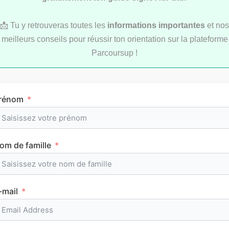
📩 Tu y retrouveras toutes les
informations importantes
et nos
meilleurs conseils pour réussir ton orientation sur la plateforme
LYCÉE
Parcoursup !
rénom
om de famille
L’emploi du temps en première (cours et
horaires)
-mail
CLASSEMENTS