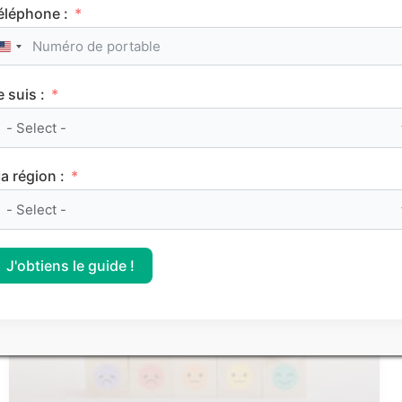
éléphone :
United States +1
e suis :
Le classement des meilleurs Sciences Po (IEP)
sur Parcoursup 2026
a région :
CLASSEMENTS
J'obtiens le guide !