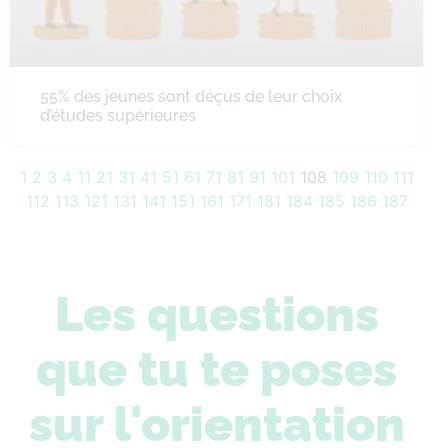
55% des jeunes sont déçus de leur choix
d’études supérieures
1
2
3
4
11
21
31
41
51
61
71
81
91
101
108
109
110
111
112
113
121
131
141
151
161
171
181
184
185
186
187
Les questions
que tu te poses
sur l'orientation