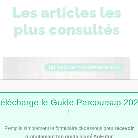
Les articles les
plus consultés
LETTRE DE MOTIVATION PARCOURSUP
élécharge le Guide Parcoursup 20
!
Remplis simplement le formulaire ci-dessous pour
recevoir
Lettres de motivation Parcoursup : 101
modèles pour t’inspirer
gratuitement ton guide signé AuFutur