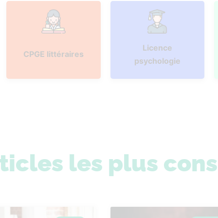
Licence
CPGE littéraires
psychologie
ticles les plus con