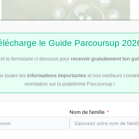
élécharge le Guide Parcoursup 2026
t le formulaire ci-dessous pour
recevoir gratuitement ton gu
Les métiers d’avenir dans les énergies
as toutes les
informations importantes
et nos meilleurs conseil
renouvelables
orientation sur la plateforme Parcoursup !
Nom de famille
nos classements P