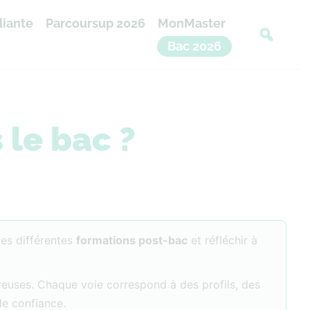
diante
Parcoursup 2026
MonMaster
Bac 2026
 le bac ?
les différentes
formations post-bac
et réfléchir à
breuses. Chaque voie correspond à des profils, des
de confiance.