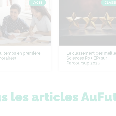
LYCÉE
CLASS
du temps en première
Le classement des meill
horaires)
Sciences Po (IEP) sur
Parcoursup 2026
s les articles AuFu