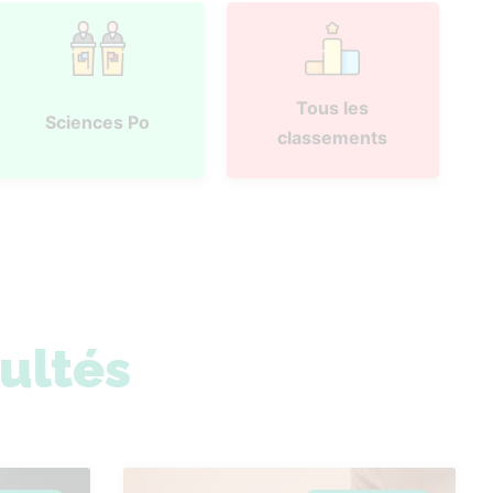
Tous les
Sciences Po
classements
sultés