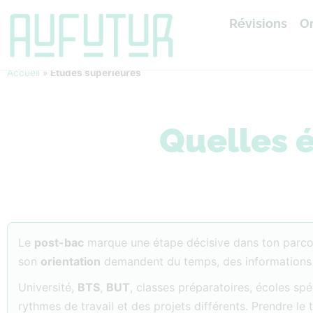
Révisions
Or
Accueil
»
Études supérieures
Quelles é
Le
post-bac
marque une étape décisive dans ton parcou
son
orientation
demandent du temps, des informations fia
Université,
BTS
,
BUT
, classes préparatoires, écoles sp
rythmes de travail et des projets différents. Prendre l