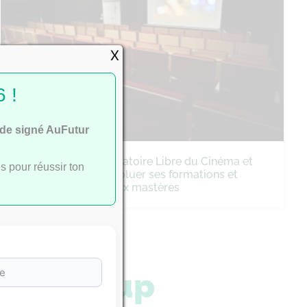
X
 !
ide signé AuFutur
Cinéma : le Conservatoire Libre du Cinéma et
s pour réussir ton
de la Fiction fait évoluer ses formations et
lance trois nouveaux mastères
arcoursup