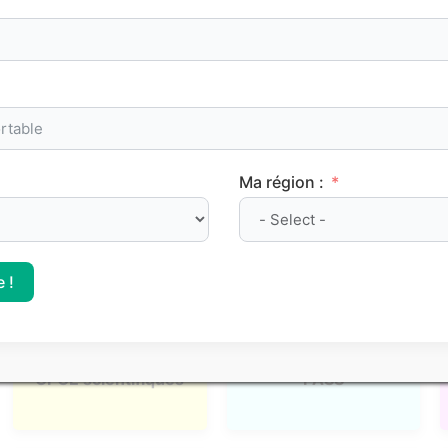
admission, nous proposons des
classements Parcoursup
ba
le positionnement des différentes
formations post-bac
.
l, mais elles apportent des repères concrets pour mieux si
Ma région :
 !
CPGE scientifiques
PASS