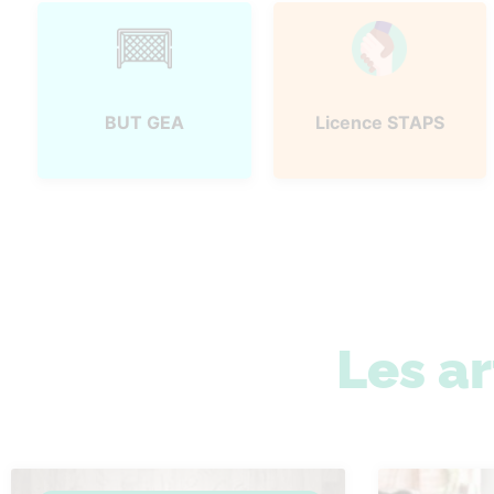
BUT GEA
Licence STAPS
Les ar