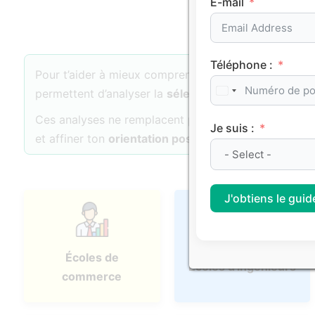
E-mail
Téléphone :
Pour t’aider à mieux comprendre les dynamiques d’
permettent d’analyser la
sélectivité
, l’
attractivité
et 
Ces analyses ne remplacent pas ton projet personne
Je suis :
et affiner ton
orientation post-bac
.
J'obtiens le guide
Écoles de
Écoles d'ingénieurs
commerce