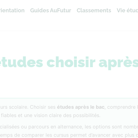
ientation
Guides AuFutur
Classements
Vie étu
tudes choisir après
rs scolaire. Choisir ses
études après le bac
, comprendre 
bles et une vision claire des possibilités.
écialisées ou parcours en alternance, les options sont nom
e temps de comparer les cursus permet d’avancer avec plus 