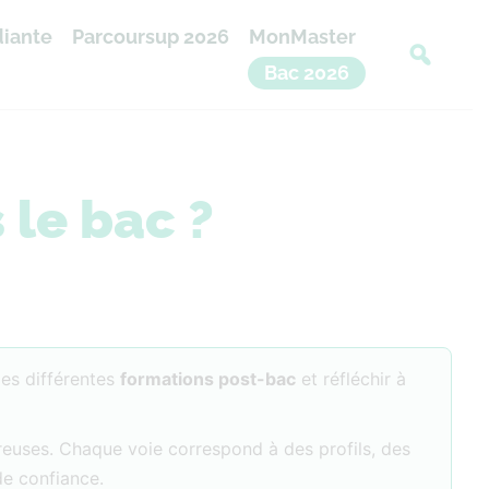
diante
Parcoursup 2026
MonMaster
Bac 2026
 le bac ?
les différentes
formations post-bac
et réfléchir à
breuses. Chaque voie correspond à des profils, des
de confiance.