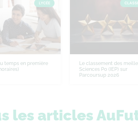
LYCÉE
CLASS
du temps en première
Le classement des meill
horaires)
Sciences Po (IEP) sur
Parcoursup 2026
s les articles AuFu