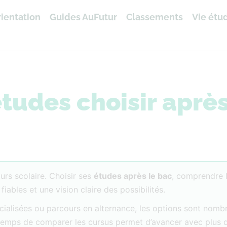
ientation
Guides AuFutur
Classements
Vie étu
tudes choisir après
rs scolaire. Choisir ses
études après le bac
, comprendre 
bles et une vision claire des possibilités.
écialisées ou parcours en alternance, les options sont nom
e temps de comparer les cursus permet d’avancer avec plus 