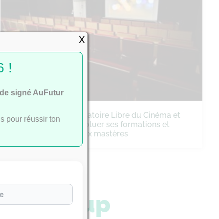
X
 !
ide signé AuFutur
Cinéma : le Conservatoire Libre du Cinéma et
s pour réussir ton
de la Fiction fait évoluer ses formations et
lance trois nouveaux mastères
arcoursup