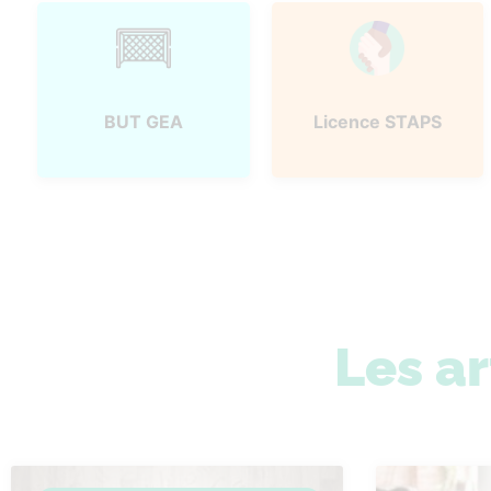
BUT GEA
Licence STAPS
Les ar