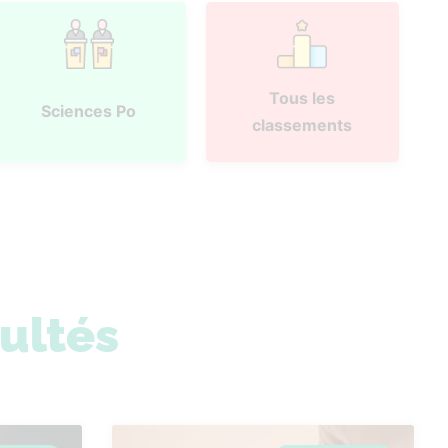
Tous les
Sciences Po
classements
sultés