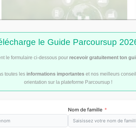
élécharge le Guide Parcoursup 2026
t le formulaire ci-dessous pour
recevoir gratuitement ton gu
Les métiers d’avenir dans les énergies
as toutes les
informations importantes
et nos meilleurs conseil
renouvelables
orientation sur la plateforme Parcoursup !
Nom de famille
nos classements P