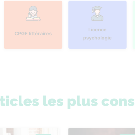
Licence
CPGE littéraires
psychologie
ticles les plus con