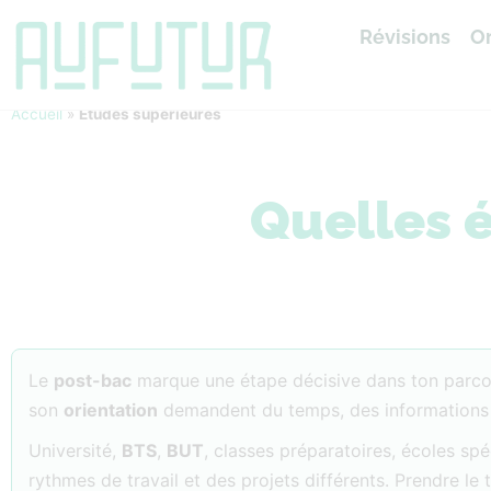
Révisions
Or
Accueil
»
Études supérieures
Quelles é
Le
post-bac
marque une étape décisive dans ton parcou
son
orientation
demandent du temps, des informations fia
Université,
BTS
,
BUT
, classes préparatoires, écoles sp
rythmes de travail et des projets différents. Prendre l