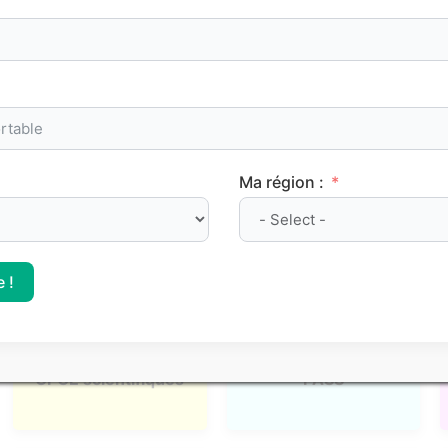
admission, nous proposons des
classements Parcoursup
ba
le positionnement des différentes
formations post-bac
.
l, mais elles apportent des repères concrets pour mieux si
Ma région :
 !
CPGE scientifiques
PASS