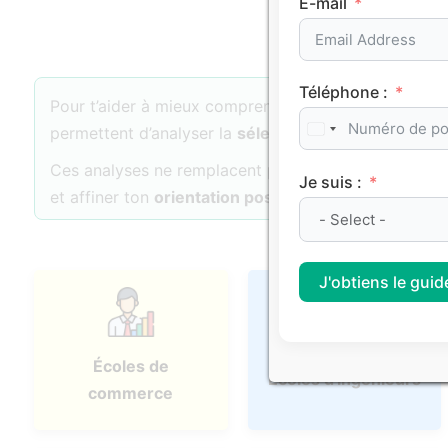
E-mail
Téléphone :
Pour t’aider à mieux comprendre les dynamiques d’
permettent d’analyser la
sélectivité
, l’
attractivité
et 
Ces analyses ne remplacent pas ton projet personne
Je suis :
et affiner ton
orientation post-bac
.
J'obtiens le guide
Écoles de
Écoles d'ingénieurs
commerce