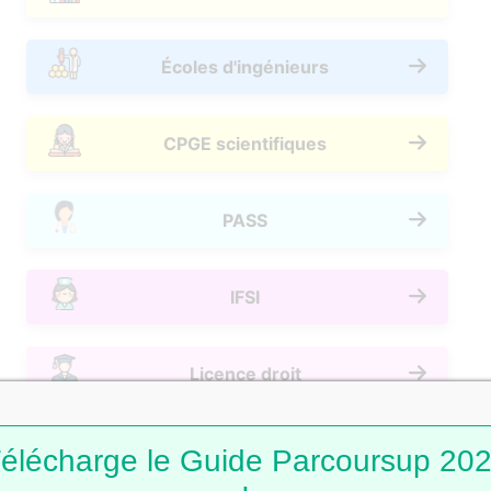
Écoles d'ingénieurs
CPGE scientifiques
PASS
IFSI
Licence droit
BUT GEA
élécharge le Guide Parcoursup 20