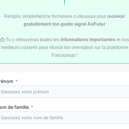
!
Licence STAPS
Remplis simplement le formulaire ci-dessous pour
recevoir
gratuitement ton guide signé AuFutur
CPGE littéraires
📩 Tu y retrouveras toutes les
informations importantes
et nos
meilleurs conseils pour réussir ton orientation sur la plateforme
Licence psychologie
Parcoursup !
Sciences Po
rénom
Tous les classements
om de famille