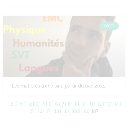
LYCÉE
Les matières à choisir à partir du bac 2021
1
2
3
4
11
21
31
41
51
61
71
81
91
101
111
121
131
141
151
161
171
181
184
185
186
187