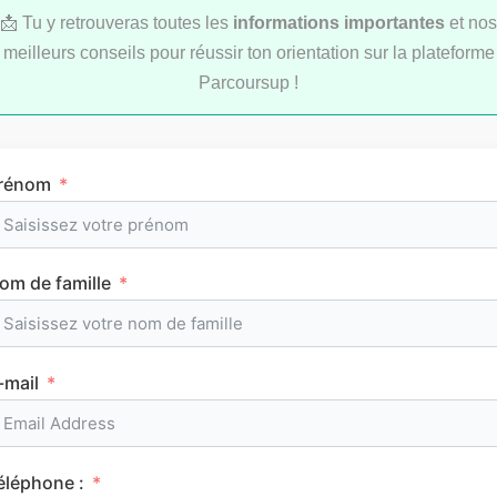
📩 Tu y retrouveras toutes les
informations importantes
et nos
meilleurs conseils pour réussir ton orientation sur la plateforme
Parcoursup !
LYCÉE
rénom
om de famille
L’emploi du temps en première (cours et
horaires)
-mail
CLASSEMENTS
éléphone :