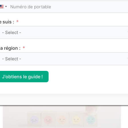
United States +1
e suis :
Le classement des meilleurs Sciences Po (IEP)
a région :
sur Parcoursup 2026
J'obtiens le guide !
CLASSEMENTS