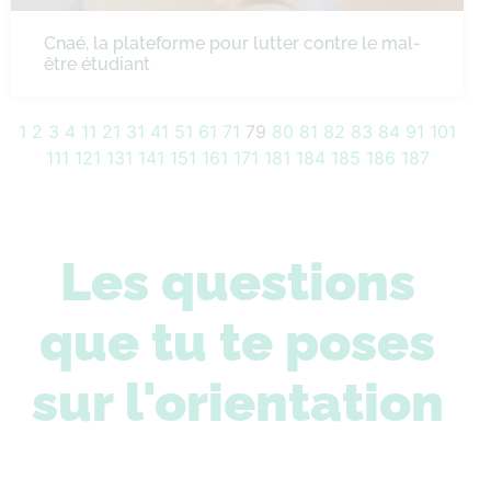
Cnaé, la plateforme pour lutter contre le mal-
être étudiant
1
2
3
4
11
21
31
41
51
61
71
79
80
81
82
83
84
91
101
111
121
131
141
151
161
171
181
184
185
186
187
Les questions
que tu te poses
sur l'orientation