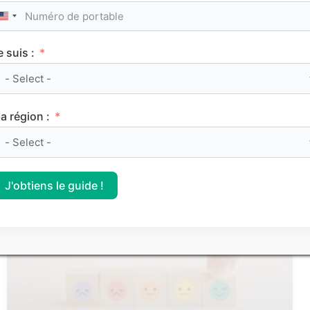
United States +1
e suis :
Le classement des meilleurs Sciences Po (IEP)
a région :
sur Parcoursup 2026
J'obtiens le guide !
CLASSEMENTS