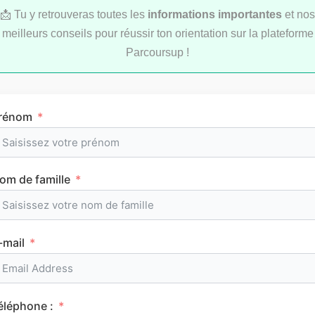
📩 Tu y retrouveras toutes les
informations importantes
et nos
meilleurs conseils pour réussir ton orientation sur la plateforme
Parcoursup !
LYCÉE
rénom
om de famille
L’emploi du temps en première (cours et
horaires)
-mail
CLASSEMENTS
éléphone :