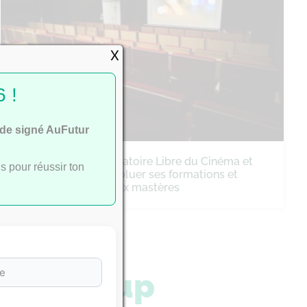
X
 !
ide signé AuFutur
Cinéma : le Conservatoire Libre du Cinéma et
s pour réussir ton
de la Fiction fait évoluer ses formations et
lance trois nouveaux mastères
arcoursup