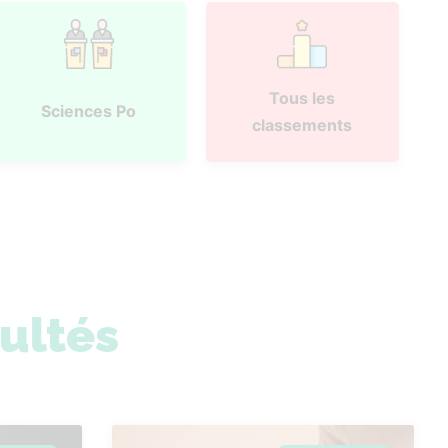
Tous les
Sciences Po
classements
sultés