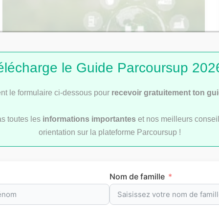
élécharge le Guide Parcoursup 2026
t le formulaire ci-dessous pour
recevoir gratuitement ton gu
Les métiers d’avenir dans les énergies
as toutes les
informations importantes
et nos meilleurs conseil
renouvelables
orientation sur la plateforme Parcoursup !
Nom de famille
nos classements P