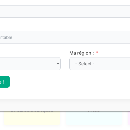
admission, nous proposons des
classements Parcoursup
ba
le positionnement des différentes
formations post-bac
.
l, mais elles apportent des repères concrets pour mieux si
Ma région :
 !
CPGE scientifiques
PASS