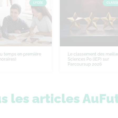
LYCÉE
CLASS
du temps en première
Le classement des meill
horaires)
Sciences Po (IEP) sur
Parcoursup 2026
s les articles AuFu