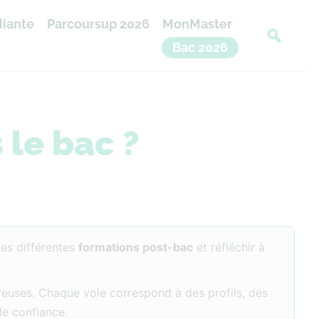
diante
Parcoursup 2026
MonMaster
Bac 2026
 le bac ?
les différentes
formations post-bac
et réfléchir à
breuses. Chaque voie correspond à des profils, des
de confiance.