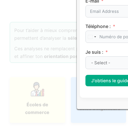
E-mail
Téléphone :
Pour t’aider à mieux comprendre les dynamiques d’
permettent d’analyser la
sélectivité
, l’
attractivité
et 
Ces analyses ne remplacent pas ton projet personne
Je suis :
et affiner ton
orientation post-bac
.
J'obtiens le guide
Écoles de
Écoles d'ingénieurs
commerce