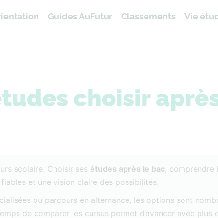
ientation
Guides AuFutur
Classements
Vie étu
tudes choisir après
rs scolaire. Choisir ses
études après le bac
, comprendre 
bles et une vision claire des possibilités.
écialisées ou parcours en alternance, les options sont nom
e temps de comparer les cursus permet d’avancer avec plus 