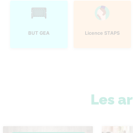
BUT GEA
Licence STAPS
Les ar