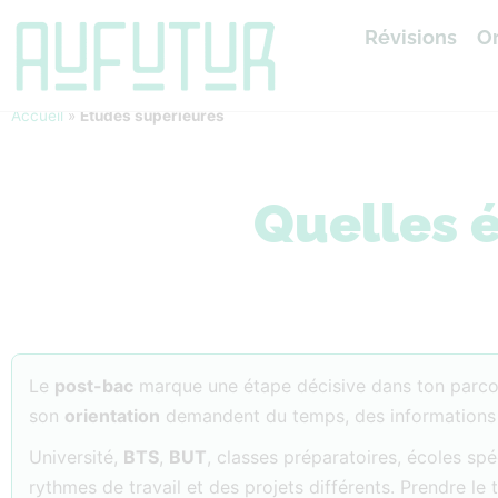
Révisions
Or
Accueil
»
Études supérieures
Quelles é
Le
post-bac
marque une étape décisive dans ton parcou
son
orientation
demandent du temps, des informations fia
Université,
BTS
,
BUT
, classes préparatoires, écoles sp
rythmes de travail et des projets différents. Prendre l