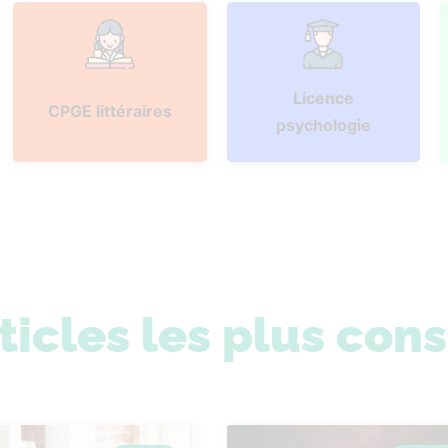
Licence
CPGE littéraires
psychologie
ticles les plus con