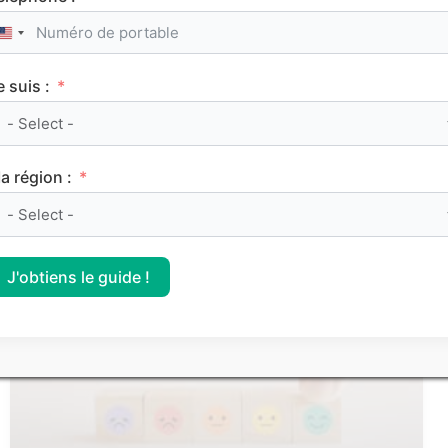
United States +1
e suis :
Le classement des meilleurs Sciences Po (IEP)
a région :
sur Parcoursup 2026
J'obtiens le guide !
CLASSEMENTS