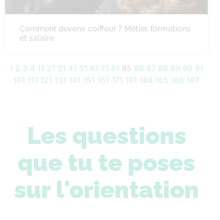
Comment devenir coiffeur ? Métier, formations
et salaire
1
2
3
4
11
21
31
41
51
61
71
81
85
86
87
88
89
90
91
101
111
121
131
141
151
161
171
181
184
185
186
187
Les questions
que tu te poses
sur l'orientation