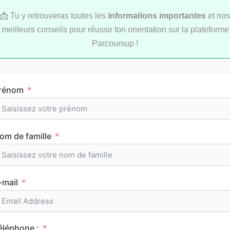
📩 Tu y retrouveras toutes les
informations importantes
et nos
meilleurs conseils pour réussir ton orientation sur la plateforme
Parcoursup !
LYCÉE
rénom
om de famille
L’emploi du temps en première (cours et
horaires)
-mail
CLASSEMENTS
éléphone :