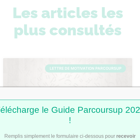
Les articles les
plus consultés
LETTRE DE MOTIVATION PARCOURSUP
élécharge le Guide Parcoursup 20
!
Lettres de motivation Parcoursup : 101
Remplis simplement le formulaire ci-dessous pour
recevoir
modèles pour t’inspirer