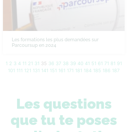
Les formations les plus demandées sur
Parcoursup en 2024
1
2
3
4
11
21
31
35
36
37
38
39
40
41
51
61
71
81
91
101
111
121
131
141
151
161
171
181
184
185
186
187
Les questions
que tu te poses