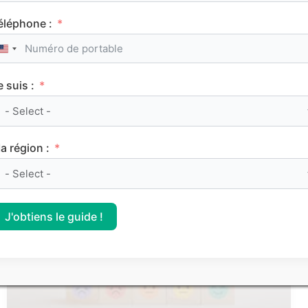
éléphone :
United States +1
e suis :
Le classement des meilleurs Sciences Po (IEP)
sur Parcoursup 2026
a région :
CLASSEMENTS
J'obtiens le guide !