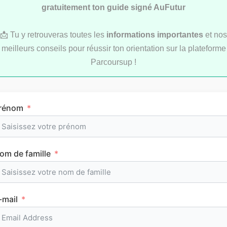
gratuitement ton guide signé AuFutur
📩 Tu y retrouveras toutes les
informations importantes
et nos
LYCÉE
meilleurs conseils pour réussir ton orientation sur la plateforme
Parcoursup !
rénom
L’emploi du temps en première (cours et
om de famille
horaires)
-mail
CLASSEMENTS