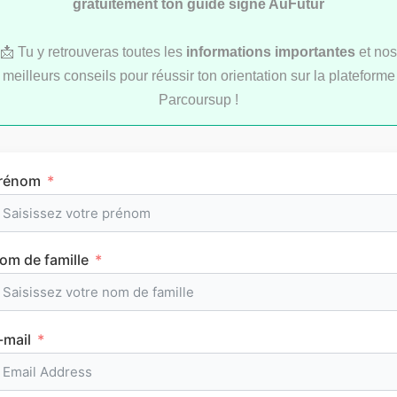
gratuitement ton guide signé AuFutur
📩 Tu y retrouveras toutes les
informations importantes
et nos
meilleurs conseils pour réussir ton orientation sur la plateforme
LYCÉE
Parcoursup !
rénom
om de famille
L’emploi du temps en première (cours et
horaires)
-mail
CLASSEMENTS