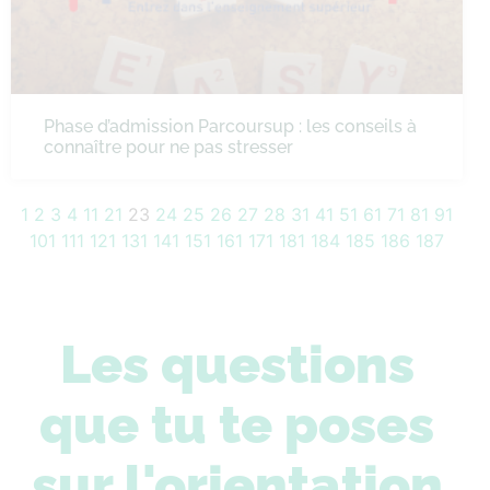
Phase d’admission Parcoursup : les conseils à
connaître pour ne pas stresser
1
2
3
4
11
21
23
24
25
26
27
28
31
41
51
61
71
81
91
101
111
121
131
141
151
161
171
181
184
185
186
187
Les questions
que tu te poses
sur l'orientation