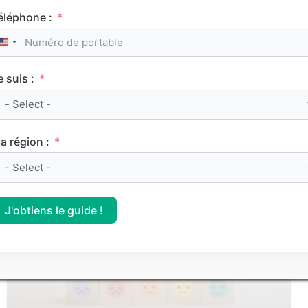
éléphone :
United States +1
e suis :
Le classement des meilleurs Sciences Po (IEP)
sur Parcoursup 2026
a région :
CLASSEMENTS
J'obtiens le guide !