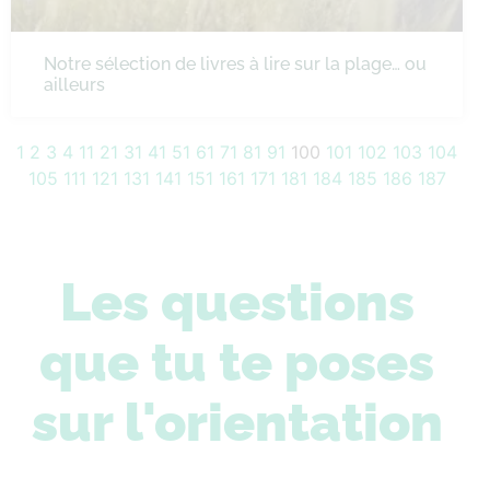
Notre sélection de livres à lire sur la plage… ou
ailleurs
1
2
3
4
11
21
31
41
51
61
71
81
91
100
101
102
103
104
105
111
121
131
141
151
161
171
181
184
185
186
187
Les questions
que tu te poses
sur l'orientation