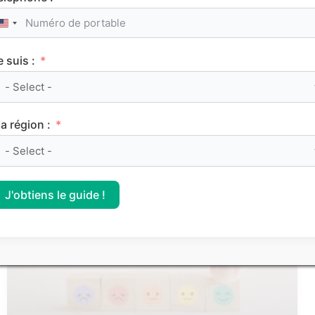
United States +1
e suis :
Le classement des meilleurs Sciences Po (IEP)
a région :
sur Parcoursup 2026
J'obtiens le guide !
CLASSEMENTS