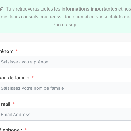
📩 Tu y retrouveras toutes les
informations importantes
et nos
meilleurs conseils pour réussir ton orientation sur la plateforme
Parcoursup !
LYCÉE
rénom
om de famille
L’emploi du temps en première (cours et
horaires)
-mail
CLASSEMENTS
éléphone :