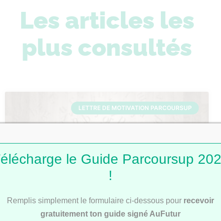
Les articles les
plus consultés
LETTRE DE MOTIVATION PARCOURSUP
élécharge le Guide Parcoursup 20
!
Remplis simplement le formulaire ci-dessous pour
recevoir
Lettres de motivation Parcoursup : 101
gratuitement ton guide signé AuFutur
modèles pour t’inspirer