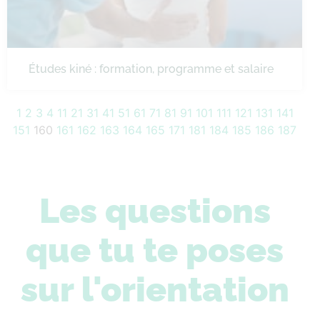
Études kiné : formation, programme et salaire
1
2
3
4
11
21
31
41
51
61
71
81
91
101
111
121
131
141
151
160
161
162
163
164
165
171
181
184
185
186
187
Les questions
que tu te poses
sur l'orientation