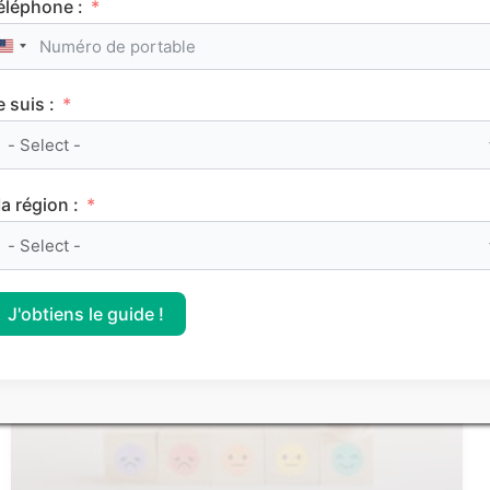
éléphone :
United States +1
e suis :
Le classement des meilleurs Sciences Po (IEP)
sur Parcoursup 2026
a région :
CLASSEMENTS
J'obtiens le guide !