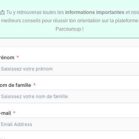
📩 Tu y retrouveras toutes les
informations importantes
et nos
meilleurs conseils pour réussir ton orientation sur la plateforme
LYCÉE
Parcoursup !
rénom
om de famille
L’emploi du temps en première (cours et
horaires)
-mail
CLASSEMENTS