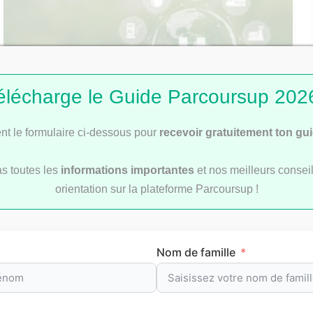
élécharge le Guide Parcoursup 2026
t le formulaire ci-dessous pour
recevoir gratuitement ton gu
Les métiers d’avenir dans les énergies
as toutes les
informations importantes
et nos meilleurs conseil
renouvelables
orientation sur la plateforme Parcoursup !
Nom de famille
nos classements P