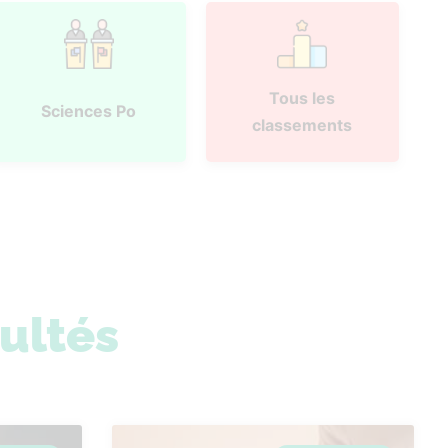
Tous les
Sciences Po
classements
sultés