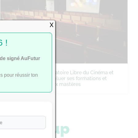
X
 !
ide signé AuFutur
Cinéma : le Conservatoire Libre du Cinéma et
s pour réussir ton
de la Fiction fait évoluer ses formations et
lance trois nouveaux mastères
arcoursup