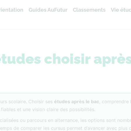
ientation
Guides AuFutur
Classements
Vie étu
tudes choisir après
rs scolaire. Choisir ses
études après le bac
, comprendre 
bles et une vision claire des possibilités.
écialisées ou parcours en alternance, les options sont nom
e temps de comparer les cursus permet d’avancer avec plus 