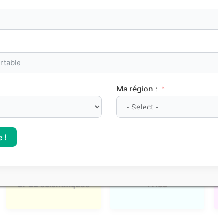
admission, nous proposons des
classements Parcoursup
ba
le positionnement des différentes
formations post-bac
.
l, mais elles apportent des repères concrets pour mieux si
Ma région :
 !
CPGE scientifiques
PASS