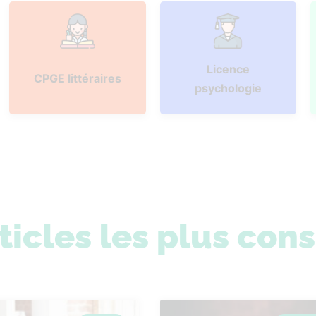
Licence
CPGE littéraires
psychologie
ticles les plus con