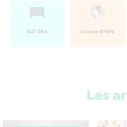
BUT GEA
Licence STAPS
Les ar