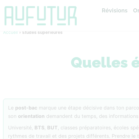
Révisions
Or
Accueil
»
Études supérieures
Quelles é
Le
post-bac
marque une étape décisive dans ton parcou
son
orientation
demandent du temps, des informations fia
Université,
BTS
,
BUT
, classes préparatoires, écoles sp
rythmes de travail et des projets différents. Prendre l