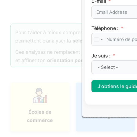
E-mail
Téléphone :
Pour t’aider à mieux comprendre les dynamiques d’
permettent d’analyser la
sélectivité
, l’
attractivité
et 
Ces analyses ne remplacent pas ton projet personne
Je suis :
et affiner ton
orientation post-bac
.
J'obtiens le guide
Écoles de
Écoles d'ingénieurs
commerce