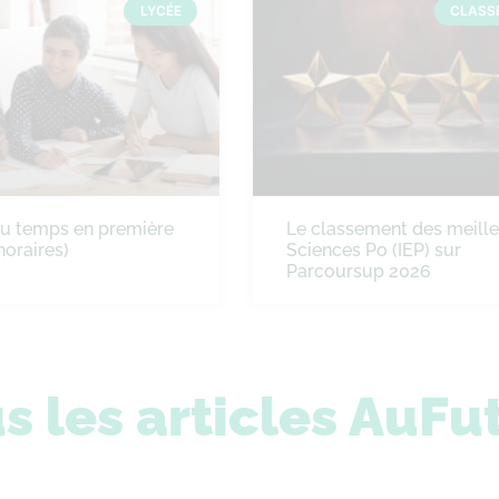
LYCÉE
CLASS
du temps en première
Le classement des meill
horaires)
Sciences Po (IEP) sur
Parcoursup 2026
s les articles AuFu