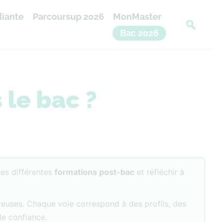
diante
Parcoursup 2026
MonMaster
Bac 2026
 le bac ?
les différentes
formations post-bac
et réfléchir à
breuses. Chaque voie correspond à des profils, des
de confiance.