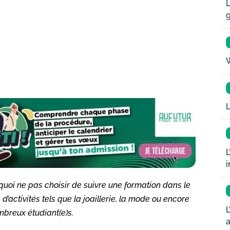
L
W
L
L
i
uoi ne pas choisir de suivre une formation dans le
activités tels que la joaillerie, la mode ou encore
L
ombreux étudiant(e)s.
a