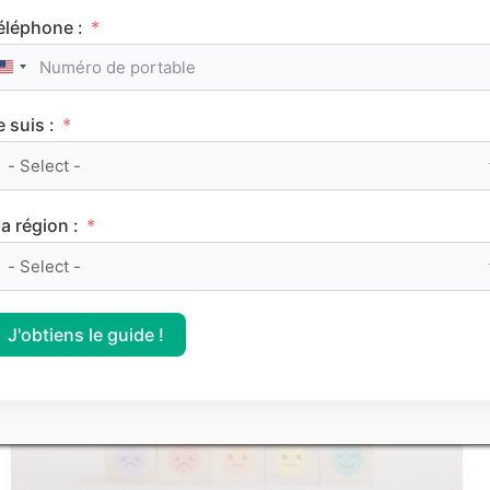
éléphone :
United States +1
e suis :
Le classement des meilleurs Sciences Po (IEP)
sur Parcoursup 2026
a région :
CLASSEMENTS
J'obtiens le guide !