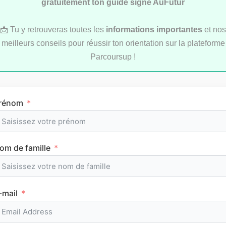
gratuitement ton guide signé AuFutur
📩 Tu y retrouveras toutes les
informations importantes
et nos
meilleurs conseils pour réussir ton orientation sur la plateforme
LYCÉE
Parcoursup !
rénom
om de famille
L’emploi du temps en première (cours et
horaires)
-mail
CLASSEMENTS