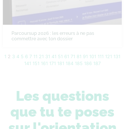
Parcoursup 2026 : les erreurs à ne pas
commettre avec ton dossier
1
2
3
4
5
6
7
11
21
31
41
51
61
71
81
91
101
111
121
131
141
151
161
171
181
184
185
186
187
Les questions
que tu te poses
sur l'orientation