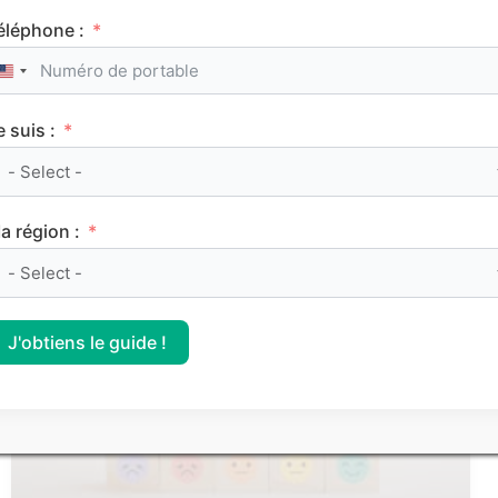
éléphone :
United States +1
e suis :
Le classement des meilleurs Sciences Po (IEP)
sur Parcoursup 2026
a région :
CLASSEMENTS
J'obtiens le guide !