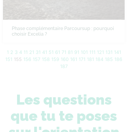
Phase complémentaire Parcoursup : pourquoi
choisir Excelia ?
1
2
3
4
11
21
31
41
51
61
71
81
91
101
111
121
131
141
151
155
156
157
158
159
160
161
171
181
184
185
186
187
Les questions
que tu te poses