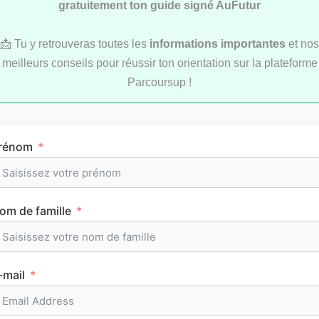
gratuitement ton guide signé AuFutur
📩 Tu y retrouveras toutes les
informations importantes
et nos
meilleurs conseils pour réussir ton orientation sur la plateforme
LYCÉE
Parcoursup !
rénom
L’emploi du temps en première (cours et
om de famille
horaires)
-mail
CLASSEMENTS