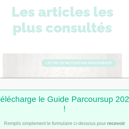
Les articles les
plus consultés
LETTRE DE MOTIVATION PARCOURSUP
élécharge le Guide Parcoursup 20
!
Lettres de motivation Parcoursup : 101
Remplis simplement le formulaire ci-dessous pour
recevoir
modèles pour t’inspirer